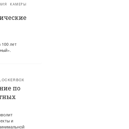
НИЯ
КАМЕРЫ
тические
 100 лет
чный».
LOCKERBOX
ние по
атных
зволит
екты и
 минимальной