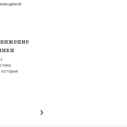
оизводимой
движение
ники
из
стики
, которые