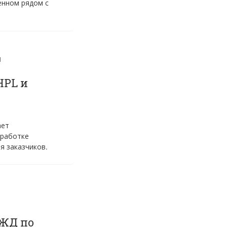
енном рядом с
Я
HPL и
ает
зработке
я заказчиков.
РЖД по