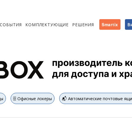
СОБЫТИЯ
КОМПЛЕКТУЮЩИЕ
РЕШЕНИЯ
Smartix
В
цы
🗄️ Офисные локеры
📬 Автоматические почтовые ящ