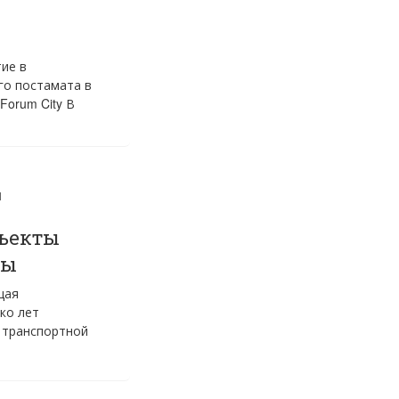
ие в
го постамата в
orum City В
Я
бъекты
ры
щая
ко лет
 транспортной