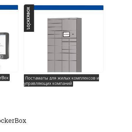
rBox
Постаматы для жилых комплексов и
управляющих компаний
ckerBox