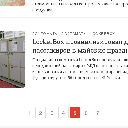
стоимостью и высоким контролем качество пр
продукции.
ПОЧТОМАТЫ
ПОСТАМАТЫ
LOCKERBOX
LockerBox проанализировал 
пассажиров в майские празд
Специалисты компании LockerBox провели анал
передвижений пассажиров РЖД на основе стати
использования автоматических камер хранения
функционируют в 59 городах по всей России.
1
2
3
4
5
6
7