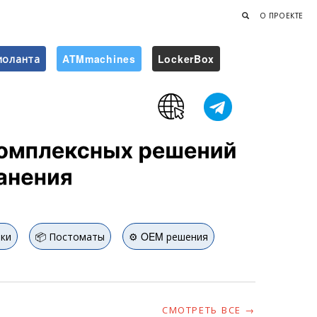
О ПРОЕКТЕ
иоланта
ATMmachines
LockerBox
Найти
ики
📦 Постоматы
⚙️ OEM решения
СМОТРЕТЬ ВСЕ →