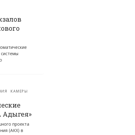
кзалов
нового
томатические
 системы
о
НИЯ
КАМЕРЫ
ческие
А Адыгея»
шного проекта
ния (АКХ) в