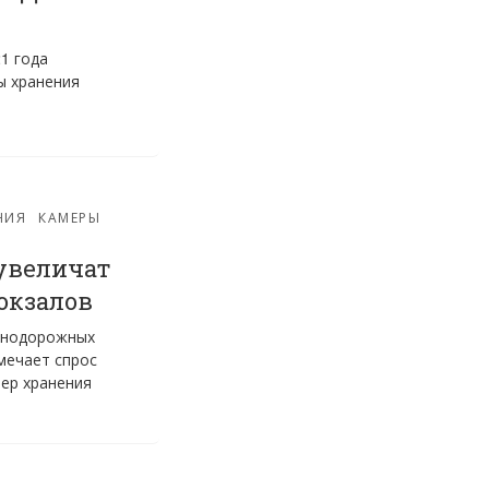
1 года
ы хранения
й
НИЯ
КАМЕРЫ
увеличат
окзалов
знодорожных
мечает спрос
мер хранения