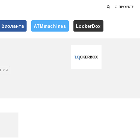
О ПРОЕКТЕ
Виоланта
ATMmachines
LockerBox
Найти
ЕНИЯ