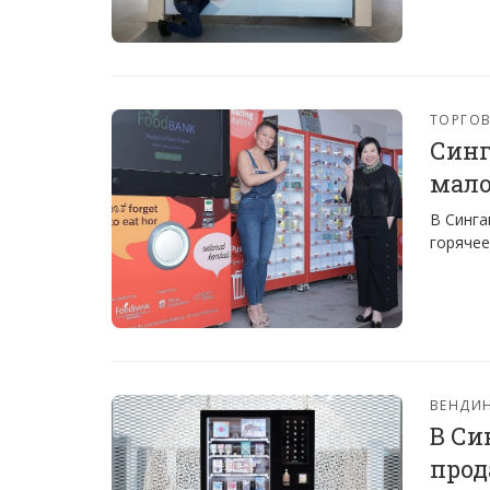
ТОРГО
Синг
мало
В Синга
горячее
ВЕНДИ
В Си
прод