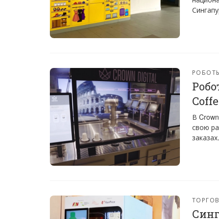
Сингапу
РОБОТ
Робо
Coff
В Crown
свою ра
заказах
ТОРГО
Синг