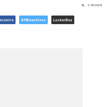
О ПРОЕКТЕ
иоланта
ATMmachines
LockerBox
Найти