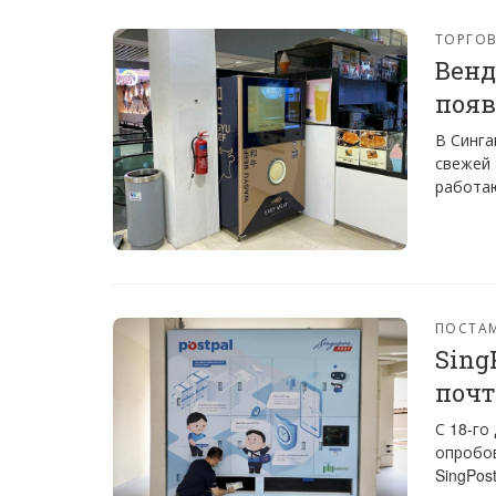
ТОРГО
Венд
появ
В Синга
свежей 
работаю
ПОСТА
Sing
почт
С 18-го
опробо
SingPost