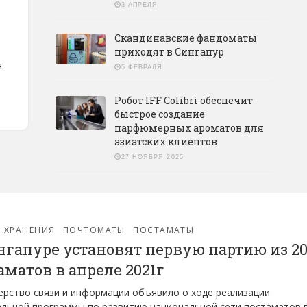
3 АПРЕЛЯ
Скандинавские фандоматы
приходят в Сингапур
я
5 ФЕВРАЛЯ
Робот IFF Colibri обеспечит
быстрое создание
парфюмерных ароматов для
азиатских клиентов
27 НОЯБРЯ 2025
 ХРАНЕНИЯ
ПОЧТОМАТЫ
ПОСТАМАТЫ
нгапуре установят первую партию из 2
аматов в апреле 2021г
рство связи и информации объявило о ходе реализации
льной программы по развитию национальной сети постаматов 