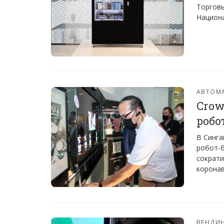
Торговы
Национа
АВТОМ
Crow
робо
В Синга
робот-б
сократи
коронав
ВЕНДИ