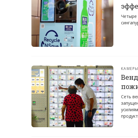
эффе
Четыре 
сингапу
КАМЕРЫ
Венд
пожи
Сеть ве
запуще
усилиям
продукт