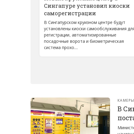
Сингапуре установил киоски
саморегистрации
В Сингапурском круизном центре будут
установлены киоски самообслуживания дл
регистрации, автоматизированные
посадочные ворота и биометрическая
система прохо...
КАМЕРЫ
В Си
пост
Министе
национа