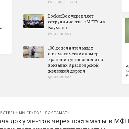
20 НОЯБРЯ 2024
LockerBox укрепляет
сотрудничество с МГТУ им.
ра
Баумана
8 ИЮНЯ 2024
100 дополнительных
автоматических камер
хранения установлено на
вокзалах Красноярской
А
к
железной дороги
д
6 ИЮНЯ 2024
РСТВЕННЫЙ СЕКТОР
ПОСТАМАТЫ
ча документов через постаматы в МФ