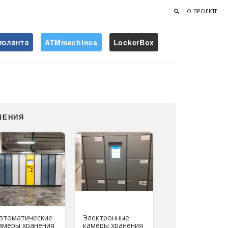
О ПРОЕКТЕ
иоланта
ATMmachines
LockerBox
Найти
ШЕНИЯ
втоматические
Электронные
амеры хранения
камеры хранения