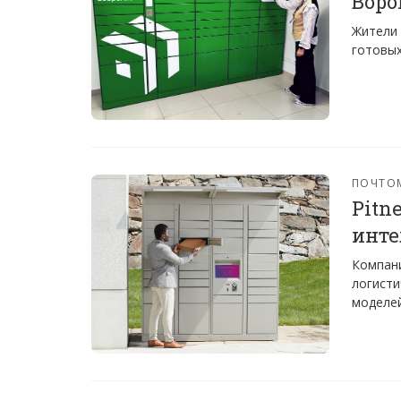
Воро
Жители 
готовых
ПОЧТО
Pitn
инте
Компани
логисти
моделей