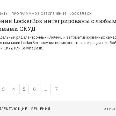
МАТЫ
ПРОГРАММНОЕ ОБЕСПЕЧЕНИЕ
LOCKERBOX
ния LockerBox интегрированы с любы
емами СКУД
дельный ряд электронных ключниц и автоматизированных каме
я компании LockerBox получил возможность интеграции с любо
й СКУД или ServiceDesk.
3
4
5
6
...
7
ПЛЕКТУЮЩИЕ
РЕШЕНИЯ
О ПРОЕ