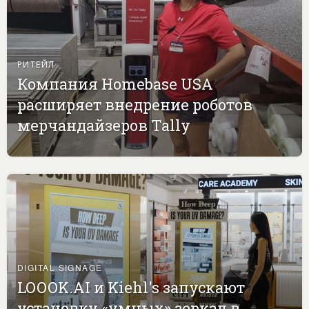
РИТЕЙЛ
Компания Homebase USA
расширяет внедрение роботов
мерчандайзеров Tally
DIGITAL SIGNAGE
LOOOK.AI и Kiehl's запускают
установку «умных» зеркал в