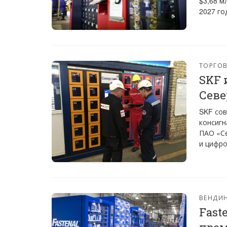
$3,68 м
2027 го
ТОРГО
SKF 
Севе
SKF сов
консигн
ПАО «С
и цифро
ВЕНДИ
Fast