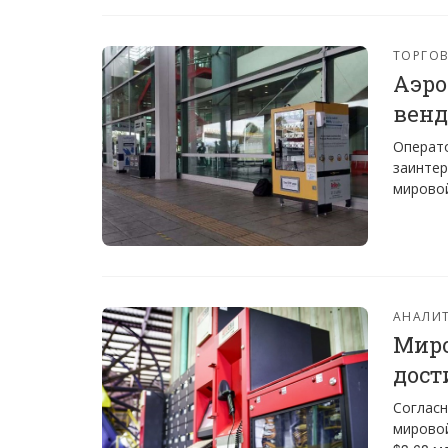
ТОРГО
Аэро
венд
Операто
заинтер
мировой
АНАЛИТ
Миро
дост
Согласн
мировой