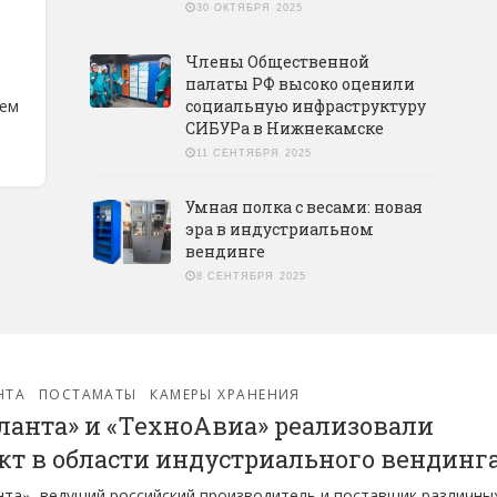
30 ОКТЯБРЯ 2025
Члены Общественной
палаты РФ высоко оценили
ъем
социальную инфраструктуру
СИБУРа в Нижнекамске
11 СЕНТЯБРЯ 2025
Умная полка с весами: новая
эра в индустриальном
вендинге
8 СЕНТЯБРЯ 2025
НТА
ПОСТАМАТЫ
КАМЕРЫ ХРАНЕНИЯ
ланта» и «ТехноАвиа» реализовали
кт в области индустриального вендинг
та», ведущий российский производитель и поставщик различны