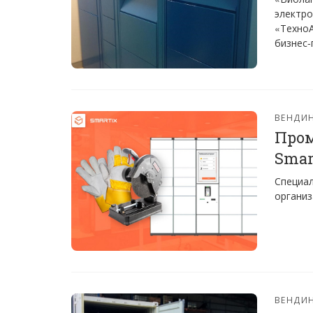
электро
«ТехноА
бизнес-
ВЕНДИ
Пром
Smar
Специал
организ
ВЕНДИ