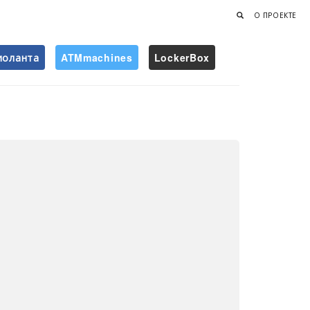
О ПРОЕКТЕ
иоланта
ATMmachines
LockerBox
Найти