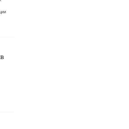
ции
ов