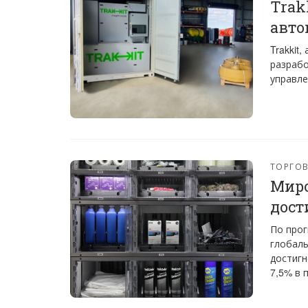
Trak
авт
Trakkit
разрабо
управле
ТОРГО
Миро
дост
По прог
глобаль
достигн
7,5% в 