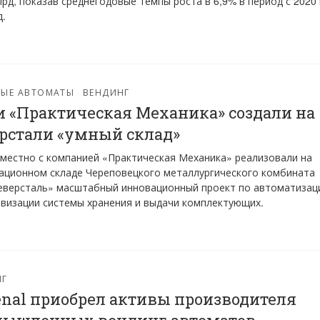
лрд, показав среднегодовые темпы роста в 6,9% в период с 2020
д.
ВЫЕ АВТОМАТЫ
ВЕНДИНГ
и «Практическая Механика» создали на
рстали «умный склад»
местно с компанией «Практическая Механика» реализовали на
ационном складе Череповецкого металлургического комбината
еверсталь» масштабный инновационный проект по автоматизац
визации системы хранения и выдачи комплектующих.
НГ
enal приобрел активы производителя