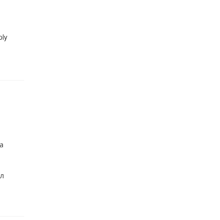
ly
а
ал