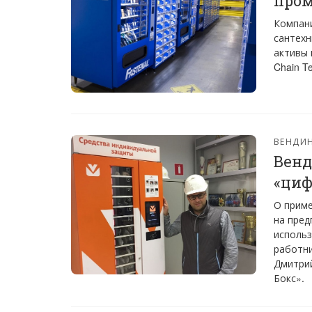
пром
Компани
сантехн
активы 
Chain Te
ВЕНДИ
Венд
«циф
О приме
на пред
использ
работни
Дмитри
Бокс».