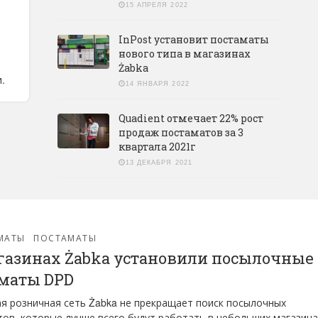
15 АПРЕЛЯ 2022
InPost установит постаматы
нового типа в магазинах
Żabka
.
14 ЯНВАРЯ 2022
Quadient отмечает 22% рост
продаж постаматов за 3
квартала 2021г
13 ДЕКАБРЯ 2021
МАТЫ
ПОСТАМАТЫ
газинах Żabka установили посылочные
маты DPD
я розничная сеть Żabka не прекращает поиск посылочных
ов, которые лучше всего будут работать в небольших магазина