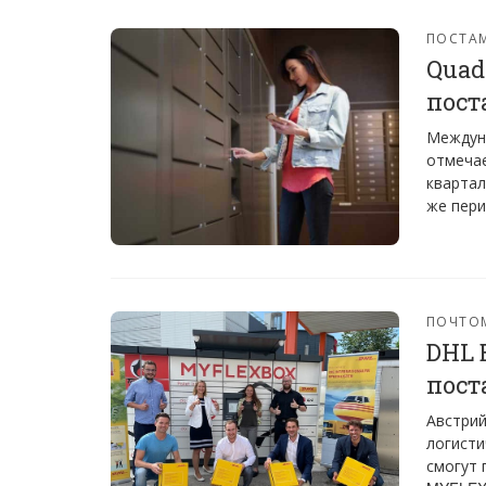
ПОСТА
Quad
пост
Междуна
отмечае
квартал
же пери
ПОЧТО
DHL 
пост
Австрий
логисти
смогут 