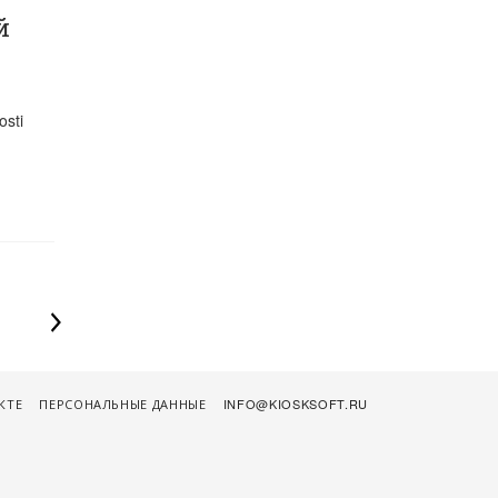
й
sti
КТЕ
ПЕРСОНАЛЬНЫЕ ДАННЫЕ
INFO@KIOSKSOFT.RU