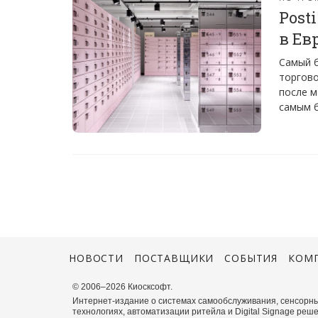
Post
в Ев
Самый б
торгово
после м
самым б
НОВОСТИ
ПОСТАВЩИКИ
СОБЫТИЯ
КОМ
© 2006–2026 Киосксофт.
Интернет-издание о системах самообслуживания, сенсорны
технологиях, автоматизации ритейла и Digital Signage реше