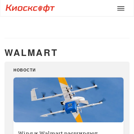
Мен
WALMART
НОВОСТИ
Wing и Walmart расширяют