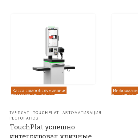
Касса самообслуживания
Информаци
TOUCHPLAT® SC-06
Smart Table
ТАЧПЛАТ
TOUCHPLAT
АВТОМАТИЗАЦИЯ
РЕСТОРАНОВ
TouchPlat успешно
интегрировал уличные