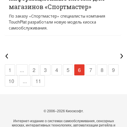
магазинов «Спортмастер»
По заказу «Спортмастер» специалисты компания
TouchPlat разработали новую модель киоска
самообслуживания.
1
...
2
3
4
5
6
7
8
9
10
...
11
© 2006–2026 Киосксофт.
Интернет-издание о системах самообслуживания, сенсорных
киосках, интерактивных технологиях, автоматизации ритейла и