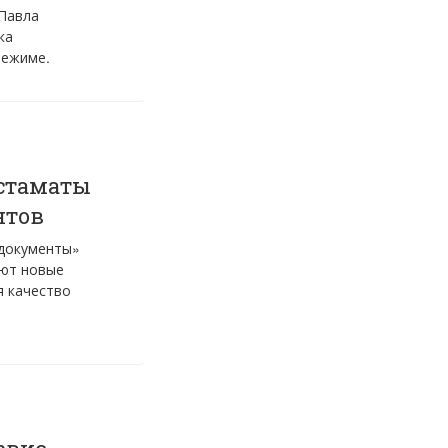
Павла
ка
режиме.
стаматы
нтов
документы»
ают новые
я качество