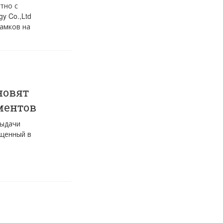
тно с
y Co.,Ltd
амков на
новят
ментов
выдачи
ущенный в