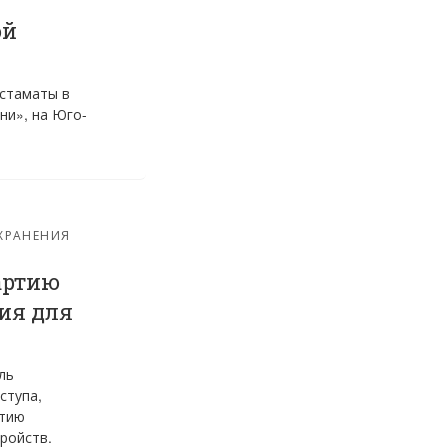
ой
стаматы в
ни», на Юго-
ХРАНЕНИЯ
артию
ия для
ль
ступа,
ртию
ройств.