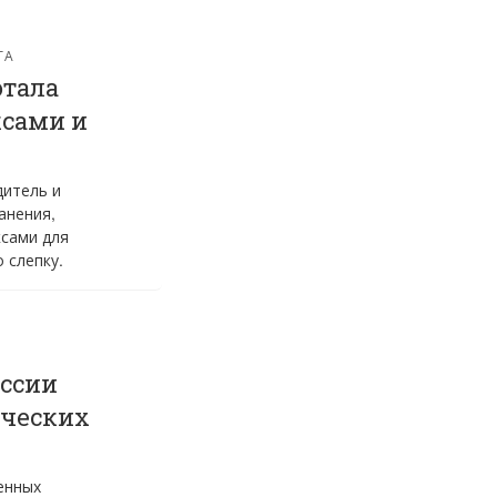
ТА
отала
ксами и
дитель и
анения,
ксами для
 слепку.
оссии
ических
енных