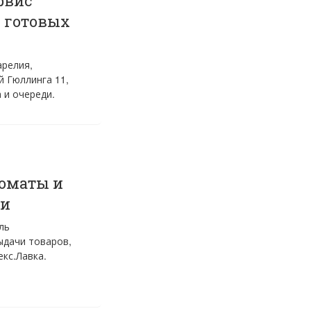
рвис
 готовых
арелия,
 Гюллинга 11,
 и очереди.
томаты и
ки
ль
ыдачи товаров,
кс.Лавка.