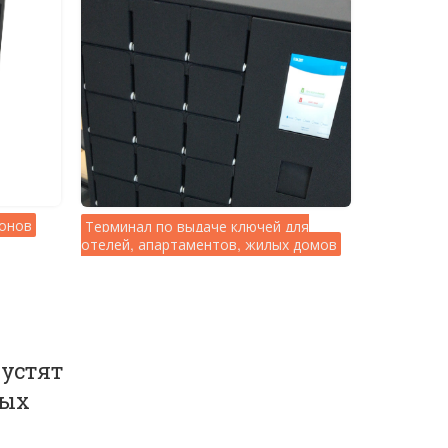
фонов
Терминал по выдаче ключей для
отелей, апартаментов, жилых домов
пустят
вых