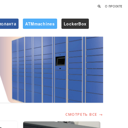
О ПРОЕКТЕ
иоланта
ATMmachines
LockerBox
Найти
СМОТРЕТЬ ВСЕ →