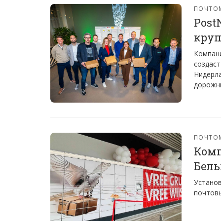
ПОЧТО
Post
круп
Компани
создаст
Нидерла
дорожны
ПОЧТО
Комп
Бель
Установ
почтовы