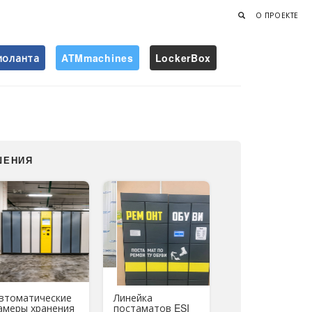
О ПРОЕКТЕ
иоланта
ATMmachines
LockerBox
Найти
ШЕНИЯ
втоматические
Линейка
амеры хранения
постаматов ESI