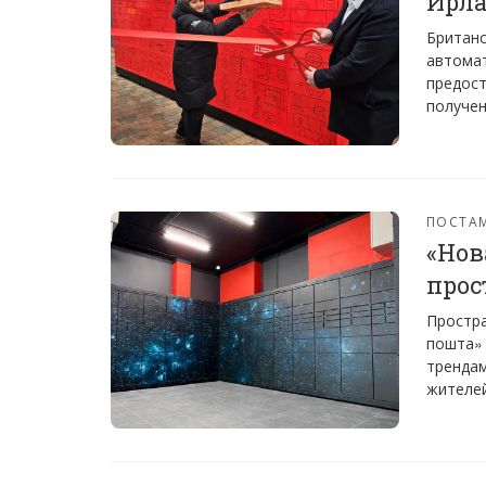
Ирл
Британс
автомат
предост
получен
ПОСТА
«Нов
прос
Простра
пошта» 
трендам
жителей