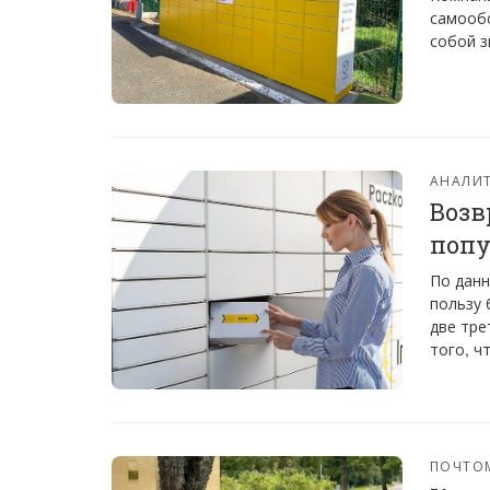
самообс
собой з
АНАЛИТ
Возв
попу
По данн
пользу 
две тре
того, ч
ПОЧТО