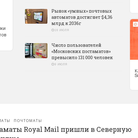
Рынок «умных» почтовых
автоматов достигнет $4,36
млрд к 2036г
лки
16 ИЮЛЯ
тов
Число пользователей
«Московских постаматов»
превысило 131 000 человек
9 ИЮЛЯ
К
S
МАТЫ
ПОЧТОМАТЫ
аматы Royal Mail пришли в Северную