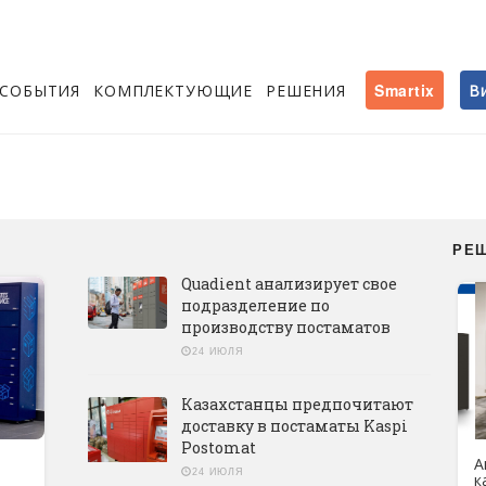
СОБЫТИЯ
КОМПЛЕКТУЮЩИЕ
РЕШЕНИЯ
Smartix
В
РЕ
Quadient анализирует свое
подразделение по
производству постаматов
24 ИЮЛЯ
Казахстанцы предпочитают
доставку в постаматы Kaspi
Postomat
А
24 ИЮЛЯ
к