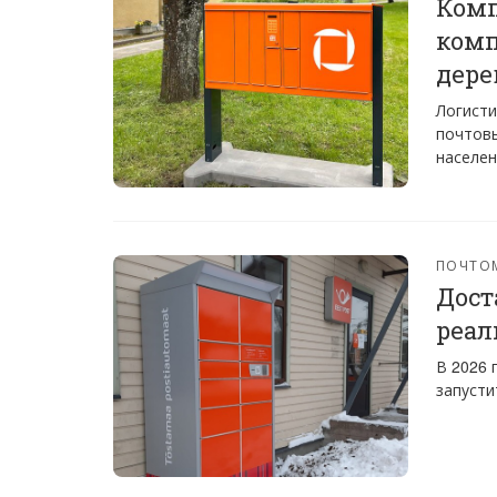
Комп
комп
дере
Логисти
почтовы
населен
ПОЧТО
Дост
реал
В 2026 
запусти