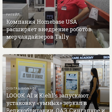
РИТЕЙЛ
Компания Homebase USA
расширяет внедрение роботов
мерчандайзеров Tally
DIGITAL SIGNAGE
LOOOK.AI и Kiehl's запускают
установку «умных» зеркал в
Великобритании, ОАЭ, Сингапуре и