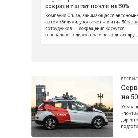
сократит штат почти на 50%
Компания Cruise, занимающаяся автономн
автомобилями, увольняет «почти» 50% св
сотрудников — сокращения коснутся
генерального директора и нескольких дру..
БЕСПИ
Серв
на 5
Компани
«почти»
директо
подгото