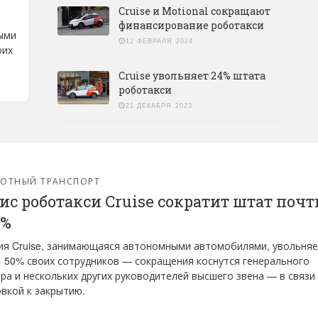
Cruise и Motional сокращают
финансирование роботакси
ыми
12 ФЕВРАЛЯ 2024
оих
Cruise увольняет 24% штата
.
роботакси
21 ДЕКАБРЯ 2023
ЛОТНЫЙ ТРАНСПОРТ
ис роботакси Cruise сократит штат почт
0%
я Cruise, занимающаяся автономными автомобилями, увольняе
 50% своих сотрудников — сокращения коснутся генерального
ра и нескольких других руководителей высшего звена — в связи 
вкой к закрытию.