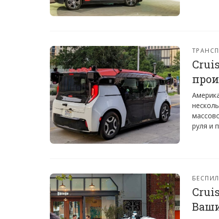
ТРАНС
Crui
прои
Америка
несколь
массово
руля и 
БЕСПИ
Crui
Ваш