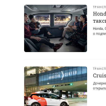
ТРАНС
Hond
такс
Honda, 
о подпи
ТРАНС
Crui
Дочерня
открыла