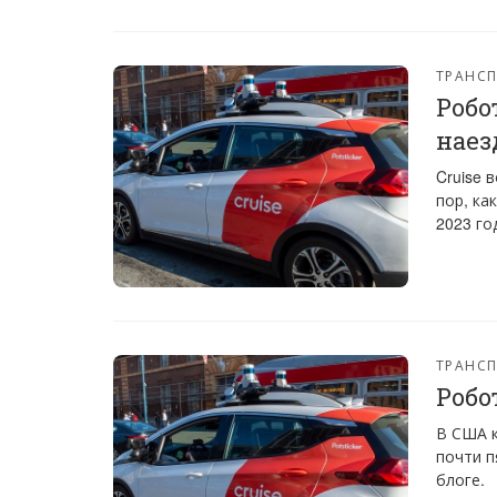
ТРАНС
Робо
наез
Cruise 
пор, ка
2023 го
ТРАНС
Робо
В США к
почти п
блоге.