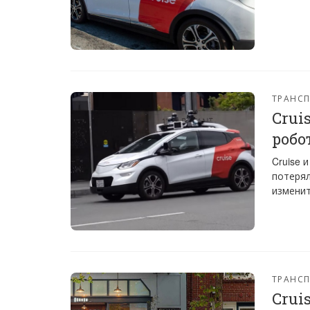
ТРАНС
Crui
робо
Cruise 
потерял
изменит
ТРАНС
Crui