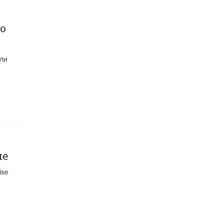
о
ли
не
ise