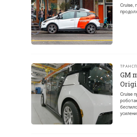
Cruise,
продолж
ТРАНС
GM п
Orig
Cruise 
роботак
беспило
усилени