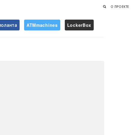
О ПРОЕКТЕ
иоланта
ATMmachines
LockerBox
Найти