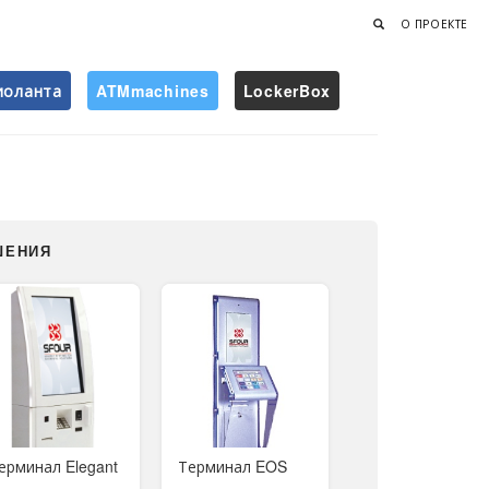
О ПРОЕКТЕ
иоланта
ATMmachines
LockerBox
Найти
ШЕНИЯ
ерминал Elegant
Терминал EOS