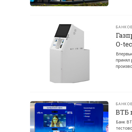
БАНКО
Газп
O-tec
Впервые
принял 
произво
БАНКО
ВТБ 
Банк ВТ
тестово