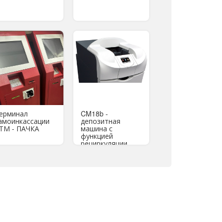
ерминал
CM18b -
амоинкассации
депозитная
ТМ - ПАЧКА
машина с
функцией
рециркуляции