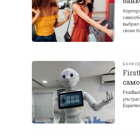
банк
Корпора
самообс
выбрал 
своих б
БАНКО
Firs
само
FirstBa
ультрас
Experie