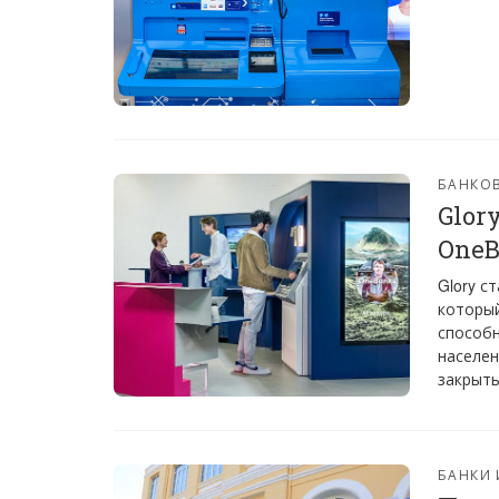
БАНКО
Glor
OneB
Glory с
который
способн
населен
закрыты
БАНКИ