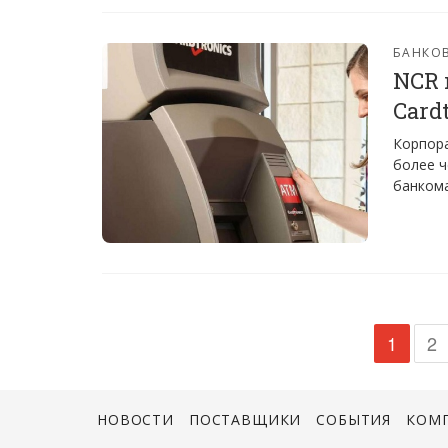
БАНКО
NCR 
Cardt
Корпора
более ч
банкома
1
2
НОВОСТИ
ПОСТАВЩИКИ
СОБЫТИЯ
КОМ