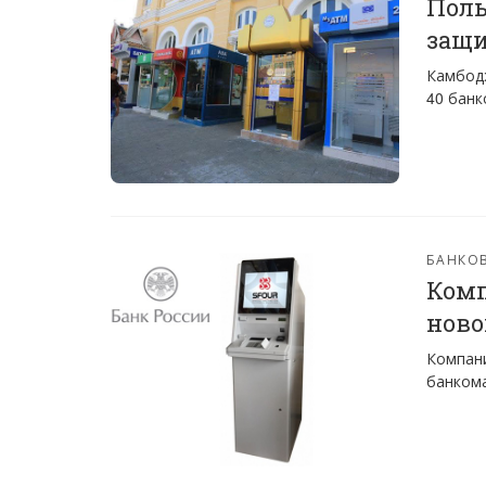
Поль
защи
Камбодж
40 банк
БАНКО
Комп
ново
Компани
банком