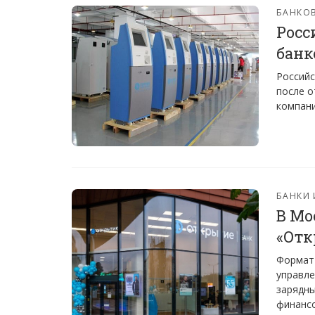
БАНКО
Росс
бан
Российс
после о
компан
БАНКИ
В Мо
«Отк
Формат 
управле
зарядн
финанс