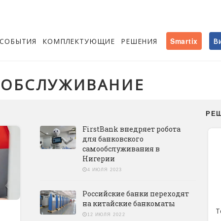
СОБЫТИЯ
КОМПЛЕКТУЮЩИЕ
РЕШЕНИЯ
Smartix
В
ООБСЛУЖИВАНИЕ
РЕ
FirstBank внедряет робота
для банковского
самообслуживания в
Нигерии
4 ИЮЛЯ 2023
Российские банки переходят
на китайские банкоматы
Т
12 ИЮЛЯ 2022