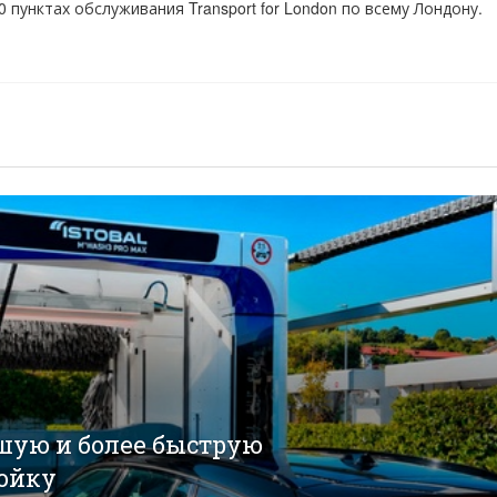
0 пунктах обслуживания Transport for London по всему Лондону.
шую и более быструю
ойку