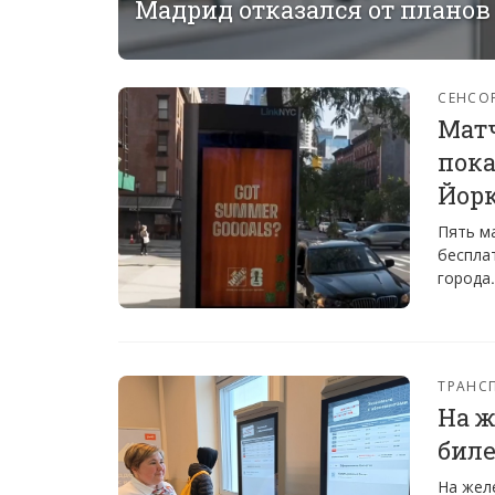
Мадрид отказался от планов
СЕНСО
Матч
пока
Йор
Пять м
беспла
города
ТРАНС
На ж
бил
На жел