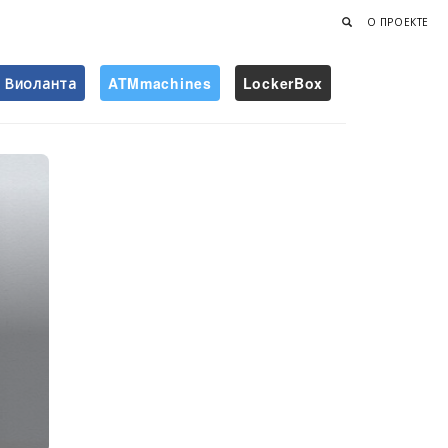
О ПРОЕКТЕ
Виоланта
ATMmachines
LockerBox
Найти