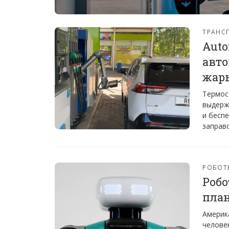
ТРАНС
Auto
авто
жар
Термос
выдерж
и бесп
заправ
РОБОТ
Робо
план
Америка
челове