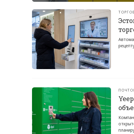
ТОРГО
Эсто
тор
Автома
рецепт
ПОЧТО
Yeep
объе
Компан
открыто
планир