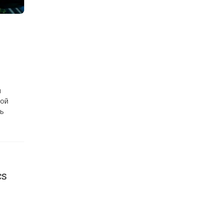
и
ной
ть
cs