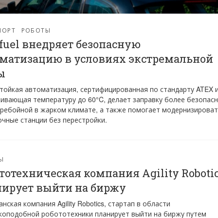
ПОРТ
РОБОТЫ
fuel внедряет безопасную
матизацию в условиях экстремальной
ы
тойкая автоматизация, сертифицированная по стандарту ATEX 
ивающая температуру до 60°C, делает заправку более безопас
еребойной в жарком климате, а также помогает модернизирова
очные станции без перестройки.
Ы
тотехническая компания Agility Roboti
ирует выйти на биржу
нская компания Agility Robotics, стартап в области
коподобной робототехники планирует выйти на биржу путем