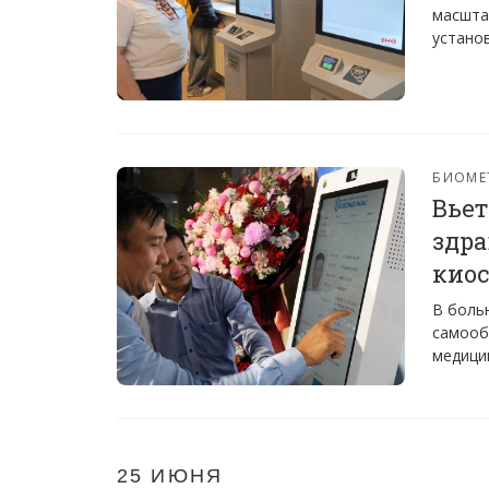
масшта
устано
БИОМЕ
Вьет
здр
киос
В боль
самооб
медици
25 ИЮНЯ