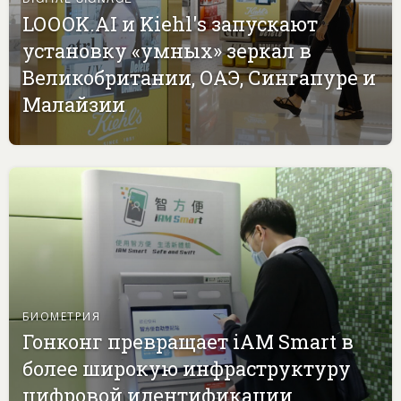
LOOOK.AI и Kiehl's запускают
установку «умных» зеркал в
Великобритании, ОАЭ, Сингапуре и
Малайзии
БИОМЕТРИЯ
Гонконг превращает iAM Smart в
более широкую инфраструктуру
цифровой идентификации