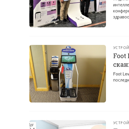
интелле
конфер
здравоо
УСТРО
Foot
скан
Foot Le
последн
УСТРО