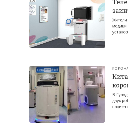
Тел
заин
Жители 
медицин
установ
КОРОН
Кита
коро
В Гуанд
двух ро
пациент