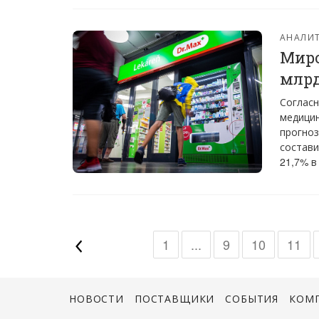
АНАЛИТ
Миро
млрд
Согласн
медицин
прогноз
состави
21,7% в
1
...
9
10
11
НОВОСТИ
ПОСТАВЩИКИ
СОБЫТИЯ
КОМ