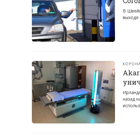
Coro
В Швейц
выходя 
КОРОН
Akar
унич
Ирландс
назад н
использ