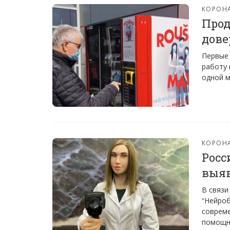
КОРОН
Прод
дове
Первые 
работу 
одной м
КОРОН
Росс
выяв
В связи
“Нейроб
совреме
помощн