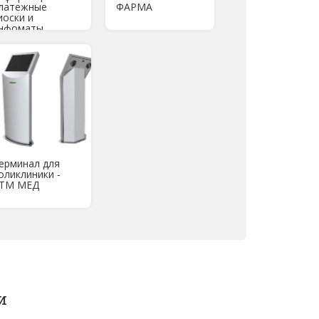
латежные
ФАРМА
иоски и
нфоматы
ерминал для
оликлиники -
ТМ МЕД
и