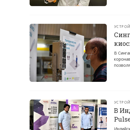
УСТРО
Синг
киос
В Синга
коронав
позволя
УСТРО
В Ин
Puls
Индийск