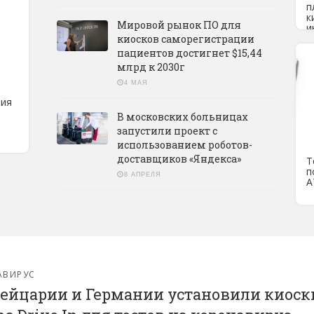
п
к
Мировой рынок ПО для
и
киосков саморегистрации
пациентов достигнет $15,44
млрд к 2030г
4 МАЯ
ния
В московских больницах
запустили проект с
использованием роботов-
доставщиков «Яндекса»
Т
п
8 АПРЕЛЯ
А
АВИРУС
ейцарии и Германии установили киоск