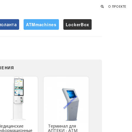
О ПРОЕКТЕ
иоланта
ATMmachines
LockerBox
Найти
ШЕНИЯ
едицинские
Терминал для
нформационные
АПТЕКИ - АТМ