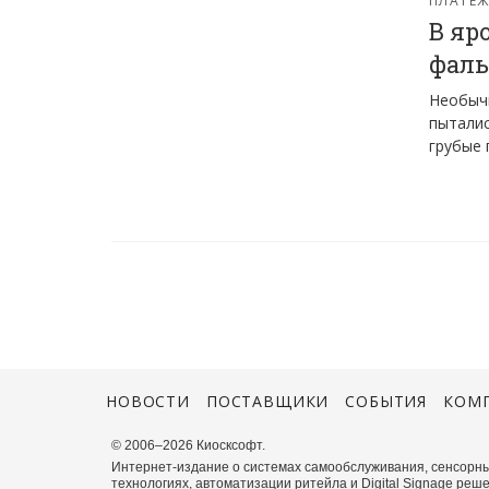
В яр
фаль
Необыч
пыталис
грубые 
НОВОСТИ
ПОСТАВЩИКИ
СОБЫТИЯ
КОМ
© 2006–2026 Киосксофт.
Интернет-издание о системах самообслуживания, сенсорны
технологиях, автоматизации ритейла и Digital Signage реше