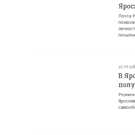
Ярос
Почта Р
позволи
личност
посылок
УСТРО
В Яр
полу
Розничн
Ярослав
самооб