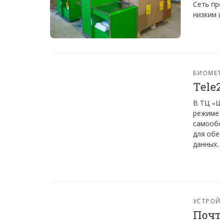
Сеть пр
низким 
БИОМЕ
Tele
В ТЦ «
режиме
самообс
для обе
данных.
УСТРО
Почт