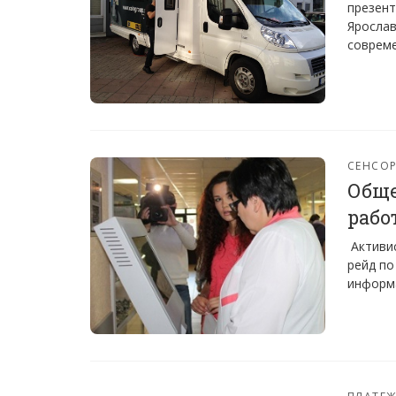
презент
Ярослав
соврем
СЕНСО
Обще
рабо
Активис
рейд по
информа
ПЛАТЕ