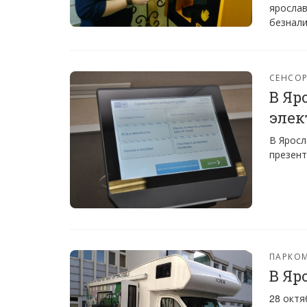
ярослав
безнали
СЕНСО
В Яр
элек
В Яросл
презент
ПАРКО
В Яр
28 октя