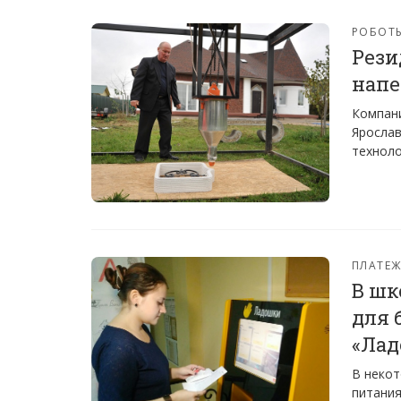
РОБОТ
Рези
напе
Компани
Ярослав
техноло
ПЛАТЕ
В шк
для 
«Лад
В некот
питания