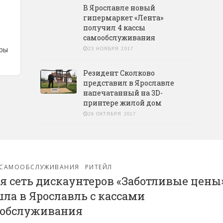
В Ярославле новый
гипермаркет «Лента»
получил 4 кассы
самообслуживания
еры
23 НОЯБРЯ 2017
Резидент Сколково
представил в Ярославле
напечатанный на 3D-
принтере жилой дом
26 ОКТЯБРЯ 2017
-САМООБСЛУЖИВАНИЯ
РИТЕЙЛ
я сеть дискаунтеров «Заботливые цены
ла в Ярославль с кассами
ообслуживания