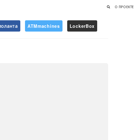
О ПРОЕКТЕ
иоланта
ATMmachines
LockerBox
Найти