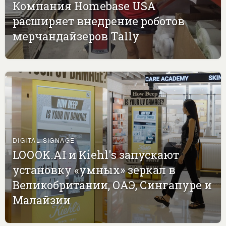
Компания Homebase USA
расширяет внедрение роботов
мерчандайзеров Tally
DIGITAL SIGNAGE
LOOOK.AI и Kiehl's запускают
установку «умных» зеркал в
Великобритании, ОАЭ, Сингапуре и
Малайзии