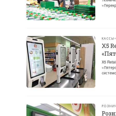
«Перекр
КАССЫ
X5 R
«Пят
X5 Reta
«Пятер
системо
РОЗНИ
Розн