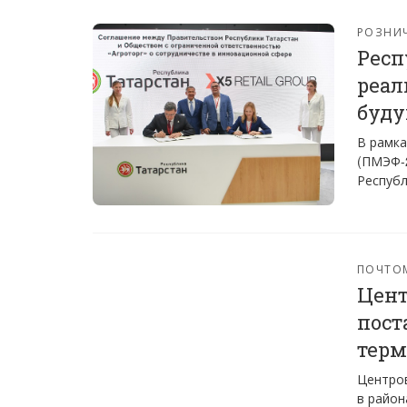
РОЗНИ
Респ
реал
буду
В рамка
(ПМЭФ-2
Республ
ПОЧТО
Цент
пост
тер
Центров
в район