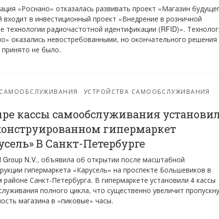
ция «Роснано» отказалась развивать проект «Магазин будущег
 входит в инвестиционный проект «Внедрение в розничной
е технологии радиочастотной идентификации (RFID)». Технолог
о» оказались невостребованными, но окончательного решения
 принято не было.
-САМООБСЛУЖИВАНИЯ
УСТРОЙСТВА САМООБСЛУЖИВАНИЯ
ре кассы самообслуживания установи
конструированном гипермаркет
усель» В Санкт-Петербурге
il Group N.V., объявила об открытии после масштабной
рукции гипермаркета «Карусель» на проспекте Большевиков в
 районе Санкт-Петербурга. В гипермаркете установили 4 кассы
луживания полного цикла, что существенно увеличит пропускн
ость магазина в «пиковые» часы.