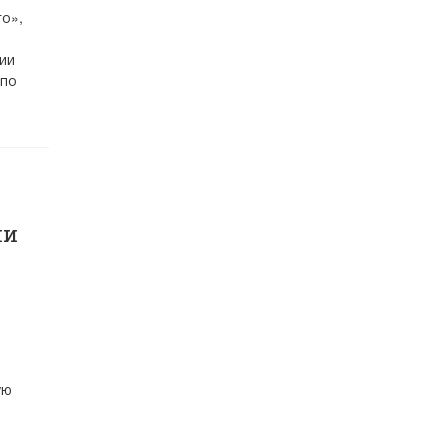
о»,
ии
 по
ли
ую