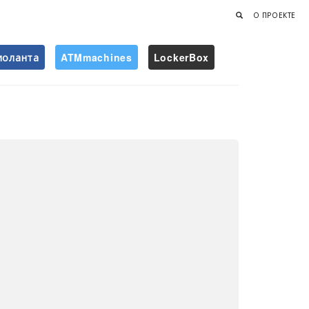
О ПРОЕКТЕ
иоланта
ATMmachines
LockerBox
Найти