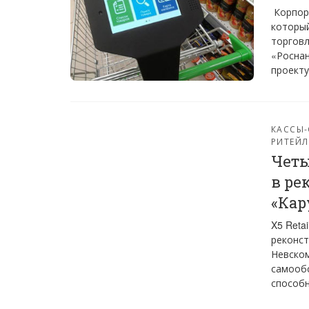
Корпора
который
торговл
«Роснан
проекту
КАССЫ
РИТЕЙЛ
Четы
в ре
«Кар
X5 Reta
реконст
Невском
самообс
способн