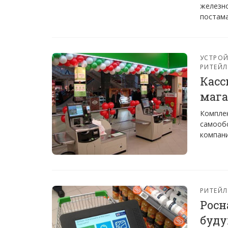
железн
постам
УСТРО
РИТЕЙЛ
Касс
мага
Комплек
самообс
компан
РИТЕЙЛ
Росн
буду