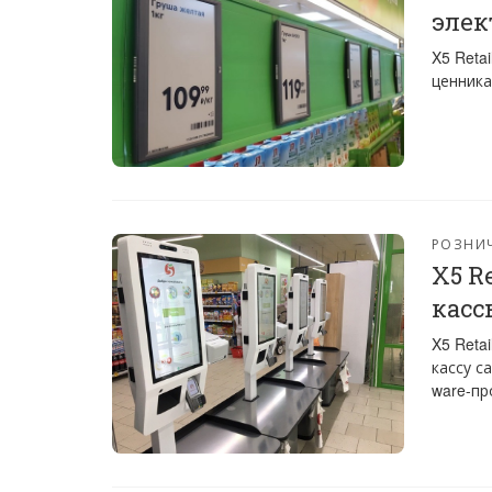
элек
X5 Reta
ценника
РОЗНИ
X5 R
касс
X5 Reta
кассу с
ware-пр