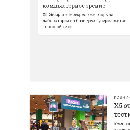
компьютерное зрение
X5 Group и «Перекрёсток» открыли
лаборатории на базе двух супермаркетов
торговой сети.
РОЗНИ
X5 о
тест
Компани
техниче