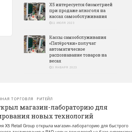
X5 интересуется биометрией
при продаже алкоголя на
кассах самообслуживания
11 ИЮЛЯ 2023
Кассы самообслуживания
«Пятёрочки» получат
автоматическое
распознавание товаров на
весах
3 ЯНВАРЯ 2023
ЧНАЯ ТОРГОВЛЯ
РИТЕЙЛ
ткрыл магазин-лабораторию для
ирования новых технологий
я X5 Retail Group открыла магазин-лабораторию для быстрого
ского тестирования и R&D новых технологий на базе супермарк