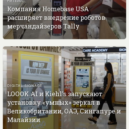
РИТЕЙЛ
Компания Homebase USA
расширяет внедрение роботов
мерчандайзеров Tally
DIGITAL SIGNAGE
LOOOK.AI и Kiehl's запускают
установку «умных» зеркал в
Великобритании, ОАЭ, Сингапуре и
Малайзии