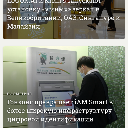
LOOOK.AI и Kiehl's запускают
установку «умных» зеркал в
Великобритании, ОАЭ, Сингапуре и
Малайзии
БИОМЕТРИЯ
Гонконг превращает iAM Smart в
более широкую инфраструктуру
цифровой идентификации