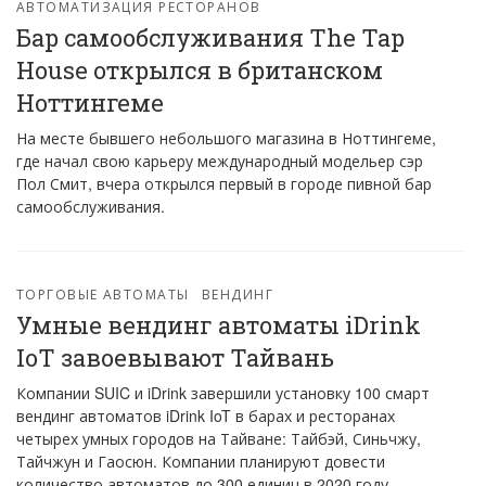
АВТОМАТИЗАЦИЯ РЕСТОРАНОВ
Бар самообслуживания The Tap
House открылся в британском
Ноттингеме
На месте бывшего небольшого магазина в Ноттингеме,
где начал свою карьеру международный модельер сэр
Пол Смит, вчера открылся первый в городе пивной бар
самообслуживания.
ТОРГОВЫЕ АВТОМАТЫ
ВЕНДИНГ
Умные вендинг автоматы iDrink
IoT завоевывают Тайвань
Компании SUIC и iDrink завершили установку 100 смарт
вендинг автоматов iDrink IoT в барах и ресторанах
четырех умных городов на Тайване: Тайбэй, Синьчжу,
Тайчжун и Гаосюн. Компании планируют довести
количество автоматов до 300 единиц в 2020 году.