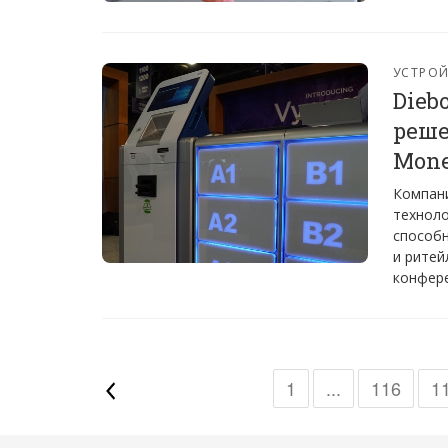
УСТРО
Dieb
реше
Mone
Компани
техноло
способн
и ритей
конфере
1
...
116
1