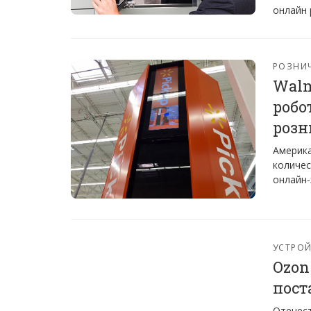
онлайн 
РОЗНИ
Walm
робо
розн
Америка
количес
онлайн-
УСТРО
Ozon
пост
Отечест