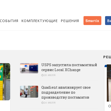
СОБЫТИЯ
КОМПЛЕКТУЮЩИЕ
РЕШЕНИЯ
Smartix
В
РЕ
USPS запустила постаматный
сервис Local XChange
28 ИЮЛЯ
Quadient анализирует свое
подразделение по
производству постаматов
24 ИЮЛЯ
О