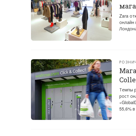
мага
Zara от
онлайн 
Лондона
РОЗНИ
Мага
Coll
Темпы р
рост он
«Global
55,6% в