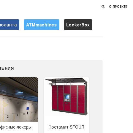
О ПРОЕКТЕ
иоланта
ATMmachines
LockerBox
Найти
ШЕНИЯ
фисные локеры
Постамат SFOUR