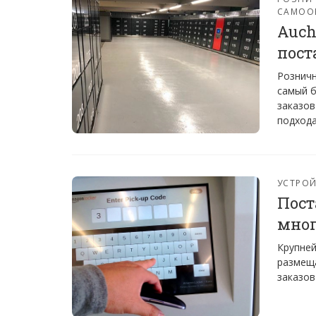
САМОО
Auch
пост
Розничн
самый б
заказов
подхода
УСТРО
Пост
мног
Крупней
размеща
заказов