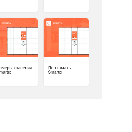
амеры хранения
Почтоматы
martix
Smartix