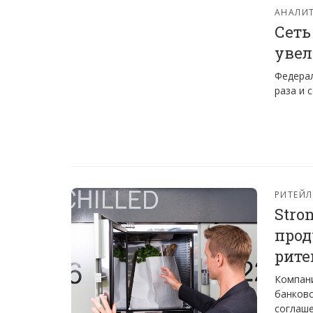
АНАЛИТ
Сеть
увел
Федерал
раза и 
РИТЕЙЛ
Stro
прод
рите
Компани
банковс
соглаше