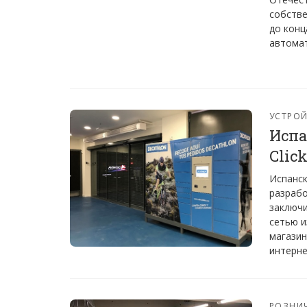
собстве
до конц
автомат
УСТРО
Испа
Clic
Испанск
разрабо
заключи
сетью и
магазин
интерне
РОЗНИ