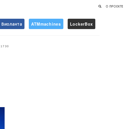
О ПРОЕКТЕ
Виоланта
ATMmachines
LockerBox
Найти
1730