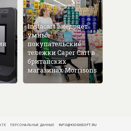
РИТЕЙЛ
Instacart внедряет
умные
ия
покупательские
тележки Caper Cart в
британских
магазинах Morrisons
КТЕ
ПЕРСОНАЛЬНЫЕ ДАННЫЕ
INFO@KIOSKSOFT.RU