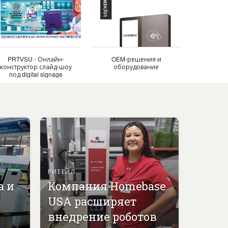
PRTVSU - Онлайн-
OEM-решения и
конструктор слайд-шоу
оборудование
под digital signage
РИТЕЙЛ
а и
Компания Homebase
USA расширяет
внедрение роботов