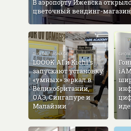
В аэропорту Ижевска открыл
цветочный вендинг-магазин
DIGITAL SIGNAGE
БИОМ
LOOOK.AI и Kiehl's
Гон
запускают установку
iAM
«умных» зеркал в
ши
Великобритании,
инф
ОАЭ, Сингапуре и
циф
Малайзии
иде