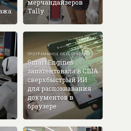
мерчандайзеров
гажа
Tally
ПРОГРАММНОЕ ОБЕСПЕЧЕНИЕ
Smart Engines
запатентовала в США
сверхбыстрый ИИ
для распознавания
документов в
браузере