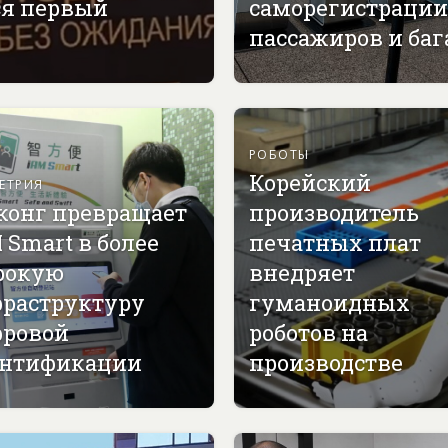
ся первый
саморегистрации
пассажиров и ба
РОБОТЫ
Корейский
ЕТРИЯ
конг превращает
производитель
 Smart в более
печатных плат
рокую
внедряет
раструктуру
гуманоидных
ровой
роботов на
нтификации
производстве