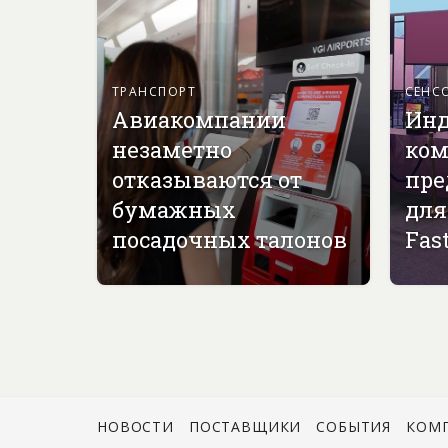
ТРАНСПОРТ
СЕНС
Авиакомпании
Инд
незаметно
ком
отказываются от
пре
бумажных
для
посадочных талонов
Fast
НОВОСТИ
ПОСТАВЩИКИ
СОБЫТИЯ
КОМ