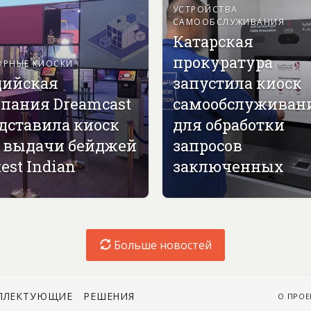
УСТРОЙСТВА
САМООБСЛУЖИВАНИЯ
Катарская
прокуратура
ОРНЫЕ КИОСКИ
ийская
запустила киоск
пания Dreamcast
самообслуживан
дставила киоск
для обработки
 выдачи бейджей
запросов
est Indian
заключенных
Больше новостей
ПЛЕКТУЮЩИЕ
РЕШЕНИЯ
О ПРОЕ