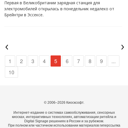
Первая в Великобритании зарядная станция для
электромобилей открылась в понедельник недалеко от
Брейнтри в Эссексе.
1
2
3
4
5
6
7
8
9
...
10
© 2006–2026 Киосксофт.
Интернет-издание о системах самообслуживания, сенсорных
киосках, интерактивных технологиях, автоматизации ритейла и
Digital Signage решениях в России и за рубежом.
При полном или частичном использовании материалов гиперссылка