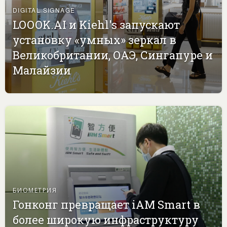
DIGITAL SIGNAGE
LOOOK.AI и Kiehl's запускают
установку «умных» зеркал в
Великобритании, ОАЭ, Сингапуре и
Малайзии
БИОМЕТРИЯ
Гонконг превращает iAM Smart в
более широкую инфраструктуру