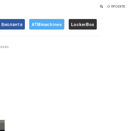
О ПРОЕКТЕ
Виоланта
ATMmachines
LockerBox
Найти
6381