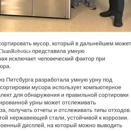
сортировать мусор, который в дальнейшем може
leanRobotics представила умную
рая исключает человеческий фактор при
ора.
из Питсбурга разработала умную урну под
я сортировки мусора использует компьютерное
ллект для обнаружения и правильной сортировки
ированной урны может отслеживать
а, получать отчеты и отслеживать типы отходов.
той нержавеющей стали, устойчивой к коррозии.
троенный дисплей, на который можно выводить