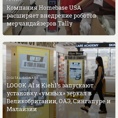
Компания Homebase USA
расширяет внедрение роботов
мерчандайзеров Tally
DIGITAL SIGNAGE
LOOOK.AI и Kiehl's запускают
установку «умных» зеркал в
Великобритании, ОАЭ, Сингапуре и
Малайзии