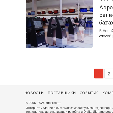
Аэро
реги
бага
В Новой
способ 
1
2
НОВОСТИ
ПОСТАВЩИКИ
СОБЫТИЯ
КОМ
© 2006–2026 Киосксофт.
Интернет-издание о системах самообслуживания, сенсорны
технологиях, автоматизации ритейла и Digital Signage реше