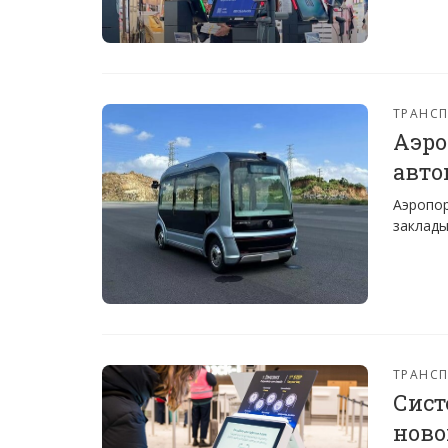
ТРАНС
Аэро
авто
Аэропор
заклады
ТРАНС
Сист
ново