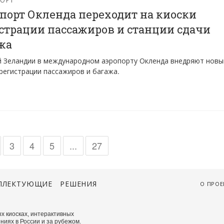
порт Окленда переходит на киоски
страции пассажиров и станции сдачи
жа
 Зеландии в международном аэропорту Окленда внедряют новы
регистрации пассажиров и багажа.
3
4
5
...
27
ПЛЕКТУЮЩИЕ
РЕШЕНИЯ
О ПРОЕ
х киосках, интерактивных
ниях в России и за рубежом.