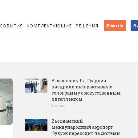
СОБЫТИЯ
КОМПЛЕКТУЮЩИЕ
РЕШЕНИЯ
Smartix
В
B аэропорту Ла-Гуардия
внедрили интерактивную
голограмму с искусственным
интеллектом
20 МАЯ
Вьетнамский
международный аэропорт
Фукуок переходит на системы