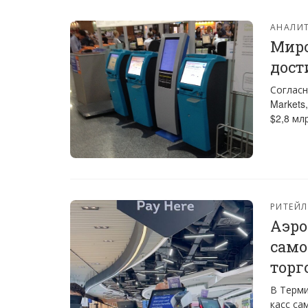
АНАЛИТ
Миро
дост
Согласн
Markets
$2,8 мл
РИТЕЙЛ
Аэро
само
торг
В Терми
касс са