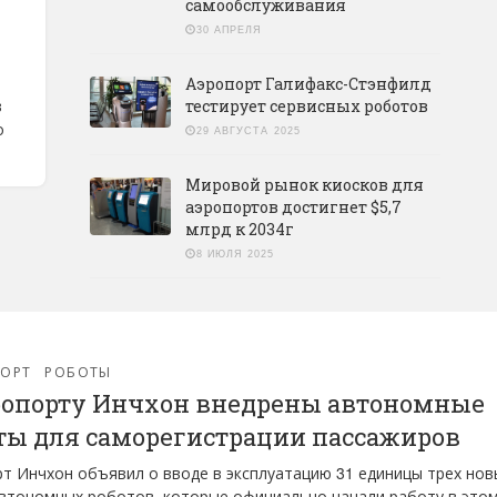
самообслуживания
30 АПРЕЛЯ
Аэропорт Галифакс-Стэнфилд
в
тестирует сервисных роботов
о
29 АВГУСТА 2025
Мировой рынок киосков для
аэропортов достигнет $5,7
млрд к 2034г
8 ИЮЛЯ 2025
ПОРТ
РОБОТЫ
ропорту Инчхон внедрены автономные
ты для саморегистрации пассажиров
т Инчхон объявил о вводе в эксплуатацию 31 единицы трех нов
втономных роботов, которые официально начали работу в это