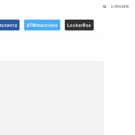
О ПРОЕКТЕ
иоланта
ATMmachines
LockerBox
Найти