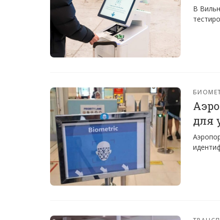
В Вильн
тестиро
БИОМЕ
Аэро
для 
Аэропор
идентиф
ТРАНС