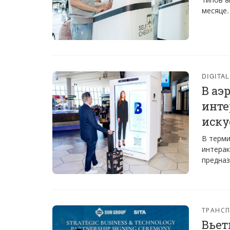
месяце.
DIGITA
B аэ
инте
иску
В терми
интерак
предназ
ТРАНС
Вьет