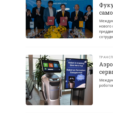
Фуку
сам
Междун
нового
преддве
сотрудн
ТРАНС
Аэро
серв
Междуна
роботов