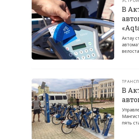
УСТРО
В Ак
авто
«Aqt
Актау с
автомат
велоста
ТРАНС
В Ак
авто
Управле
Мангист
пять ст