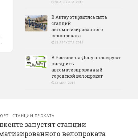
28 АВГУСТА 2018
В Актау открылись пять
станций
автоматизированного
и
велопроката
.
13 АВГУСТА 2018
В Ростове-на-Дону планируют
внедрить
автоматизированный
городской велопрокат
23 МАЯ 2017
ПОРТ
СТАНЦИИ ПРОКАТА
шкенте запустят станции
матизированного велопроката