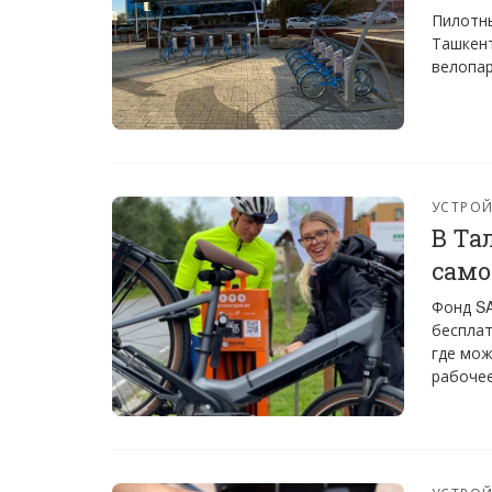
Пилотны
Ташкент
велопар
УСТРО
В Та
само
Фонд SA
бесплат
где мож
рабочее