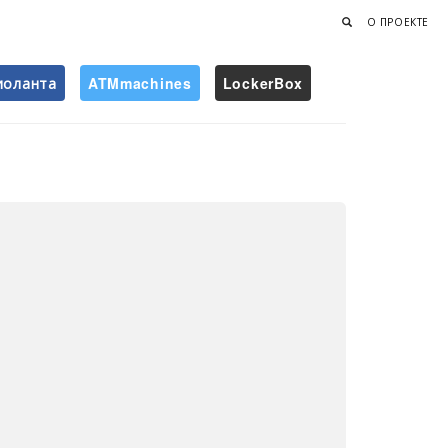
О ПРОЕКТЕ
иоланта
ATMmachines
LockerBox
Найти