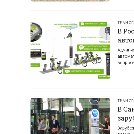
ТРАНС
В Ро
авто
Админис
автомат
вопросы
ТРАНС
В Са
зару
Зарубеж