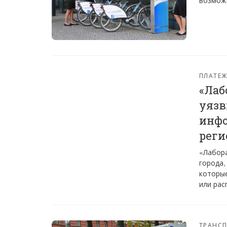
возможн
ПЛАТЕ
«Лаб
уязв
инфо
реги
«Лабора
города,
которые
или рас
ТРАНС