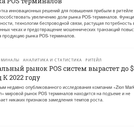
а POS терминалов
тка инновационных решений для повышения прибыли в ритейле
пособствовать увеличению доли рынка POS-терминалов. Функц
ности, технологии беспроводной связи, растущая потребность 
нных чеках и предотвращение мошеннических транзакций повыс
а продукцию рынка POS-терминалов.
ЕРМИНАЛЫ
АНАЛИТИКА И СТАТИСТИКА
РИТЕЙЛ
альный рынок POS систем вырастет до $
 К 2022 году
ым недавно опубликованного исследования компании «Zion Mark
h» мировой рынок POS терминалов находится на подъеме и не
ает никаких признаков замедления темпов роста.