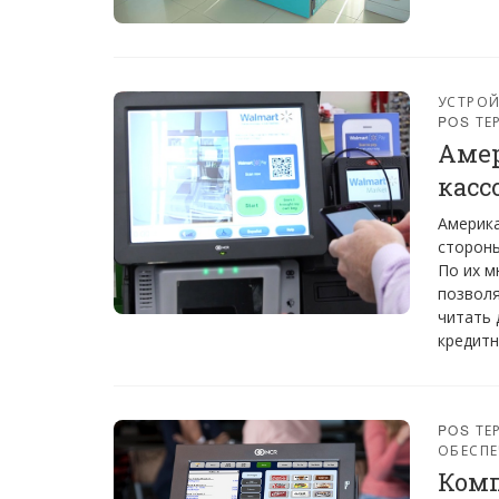
УСТРО
POS Т
Амер
касс
Америка
стороны
По их м
позволя
читать 
кредитн
POS Т
ОБЕСПЕ
Комп