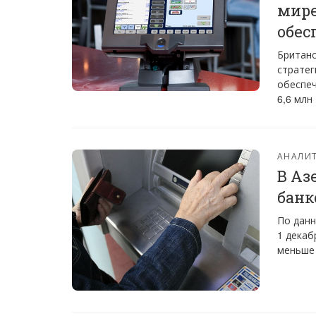
мире
обес
Британс
стратег
обеспеч
6,6 млн
АНАЛИТ
В Аз
банк
По данн
1 декаб
меньше 