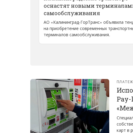
оснастят новыми терминалам
самообслуживания
АО «Калининград-ГорТранс» объявила тен
на приобретение современных транспортн
терминалов самообслуживания.
ПЛАТЕ
Испо
Pay-
«Меж
Специал
собстве
карт в 