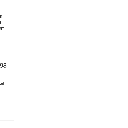
ии
в
ят
98
et