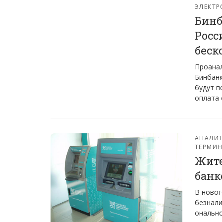
ЭЛЕКТР
Бинб
Росс
беск
Проанал
Бинбанк
будут п
оплата 
АНАЛИТ
ТЕРМИ
Жите
банк
В новог
безнали
о­наль­н