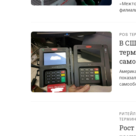
«Межто
филиал
POS Т
В СШ
терм
сам
Америка
показал
самообс
РИТЕЙЛ
ТЕРМИ
Рост