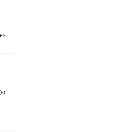
ено
(на