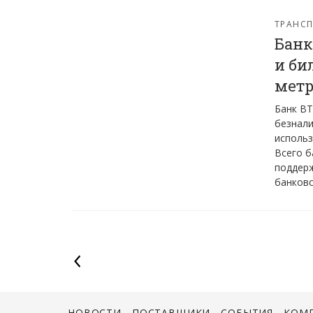
ТРАНС
Банк
и би
метр
Банк ВТ
безнали
использ
Всего б
поддерж
банковс
НОВОСТИ
ПОСТАВЩИКИ
СОБЫТИЯ
КОМ