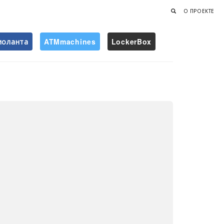
О ПРОЕКТЕ
иоланта
ATMmachines
LockerBox
Найти