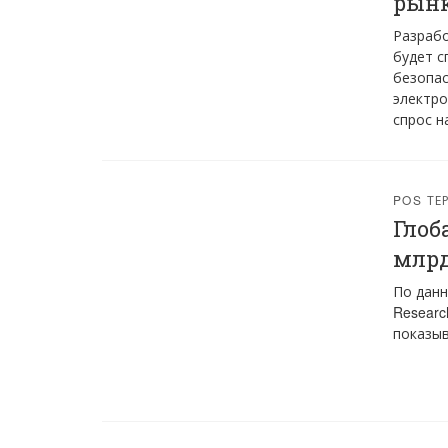
рынк
Разрабо
будет с
безопас
электро
спрос н
POS Т
Глоб
млрд
По данн
Researc
показыв