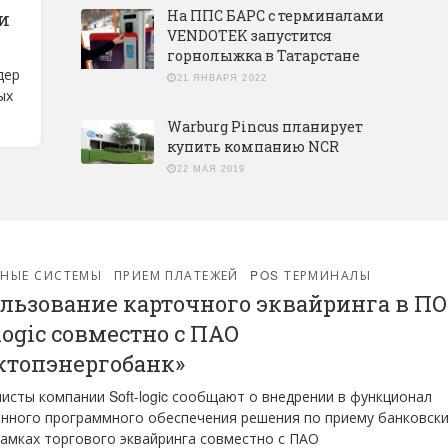
На ППС БАРС с терминалами
и
VENDOTEK запустится
горнолыжка в Татарстане
дер
21 ЯНВАРЯ 2022
ых
Warburg Pincus планирует
купить компанию NCR
22 МАЯ 2019
ЖНЫЕ СИСТЕМЫ
ПРИЕМ ПЛАТЕЖЕЙ
POS ТЕРМИНАЛЫ
льзование карточного эквайринга в ПО
logic совместно с ПАО
топэнергобанк»
исты компании Soft-logic сообщают о внедрении в функционал
нного программного обеспечения решения по приему банковск
рамках торгового эквайринга совместно с ПАО