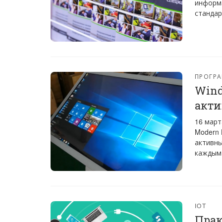
информа
стандар
ПРОГРА
Wind
акти
16 март
Modern 
активны
каждым 
IOT
Прак