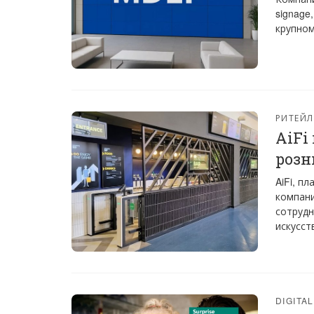
signage
крупно
РИТЕЙЛ
AiFi
розн
AiFi, п
компан
сотрудн
искусст
DIGITA