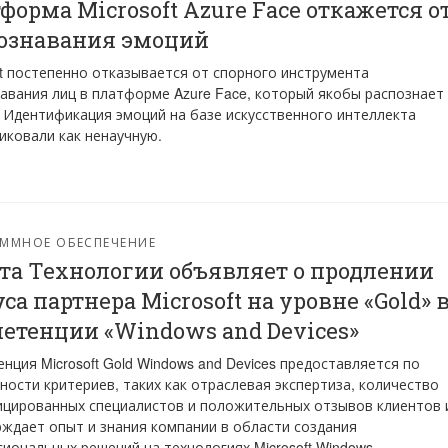
форма Microsoft Azure Face откажется о
ознавания эмоций
ft постепенно отказывается от спорного инструмента
авания лиц в платформе Azure Face, который якобы распознает
 Идентификация эмоций на базе искусственного интеллекта
иковали как ненаучную.
ММНОЕ ОБЕСПЕЧЕНИЕ
та Технологии объявляет о продлении
уса партнера Microsoft на уровне «Gold» 
етенции «Windows and Devices»
нция Microsoft Gold Windows and Devices предоставляется по
ности критериев, таких как отраслевая экспертиза, количество
цированных специалистов и положительных отзывов клиентов 
ждает опыт и знания компании в области создания
иональных решений на технологиях Microsoft Windows.