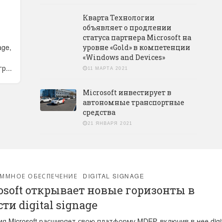
Кварта Технологии
объявляет о продлении
статуса партнера Microsoft на
age,
уровне «Gold» в компетенции
«Windows and Devices»
р...
11 МАРТА 2021
Microsoft инвестирует в
автономные транспортные
средства
21 ЯНВАРЯ 2021
ММНОЕ ОБЕСПЕЧЕНИЕ
DIGITAL SIGNAGE
osoft открывает новые горизонты в
ти digital signage
я Microsoft расширяет свою платформу MDEP, включив в нее digit