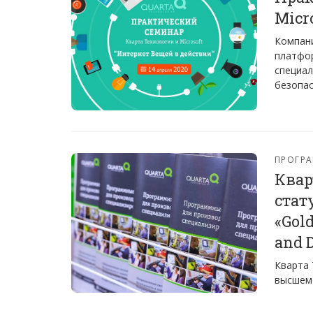
Micr
Компани
платфор
специал
безопас
ПРОГРА
Квар
стат
«Gol
and 
Кварта 
высшем 