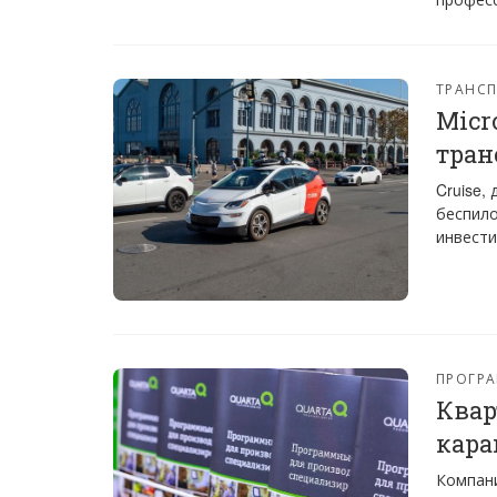
ТРАНС
Micr
тран
Cruise,
беспило
инвести
ПРОГРА
Квар
кара
Компани