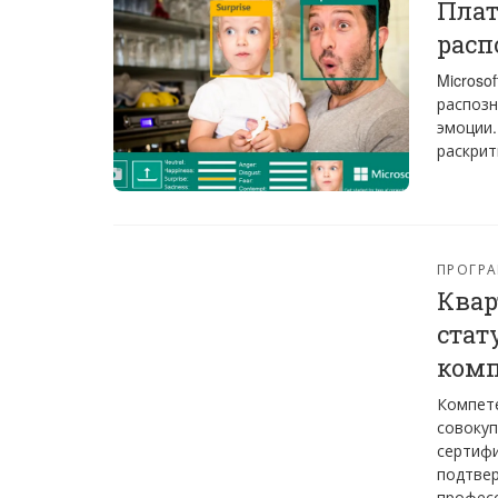
Плат
расп
Microso
распозн
эмоции.
раскрит
ПРОГРА
Квар
стат
комп
Компете
совокуп
сертифи
подтвер
професс