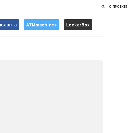
О ПРОЕКТЕ
иоланта
ATMmachines
LockerBox
Найти