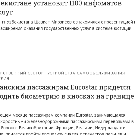
бекистане установят 1100 инфоматов
слуг
нт Узбекистана Шавкат Мирзиёев ознакомился с презентацией 
асширения оказания государственных услуг в системе юстиции.
РСТВЕННЫЙ СЕКТОР
УСТРОЙСТВА САМООБСЛУЖИВАНИЯ
ТРИЯ
анским пассажирам Eurostar придется
одить биометрию в киосках на границе
ющем месяце пассажирам компании Eurostar, занимающаяся
скоростными железнодорожными пассажирскими перевозками в 
 Европы: Великобритании, Франции, Бельгии, Нидерландах и
и, придется пройти процедуру снятия отпечатков пальцев и