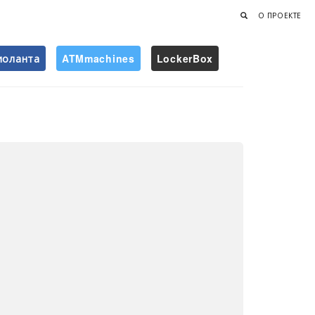
О ПРОЕКТЕ
иоланта
ATMmachines
LockerBox
Найти