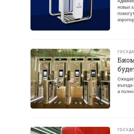
Админис
новых э
помогут
аэропор
ГОСУДА
Биом
буде
Ожидает
въезда-
а полно
ГОСУДА