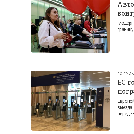
Авто
конт
Модерни
границу
ГОСУДА
ЕС г
погр
Европей
выезда 
череде 