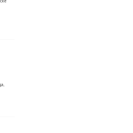
ске
а,