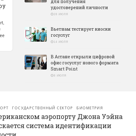
для получения
ру
удостоверений личности
28 ИЮЛЯ
t,
е
Вьетнам тестирует киоски
ее
госуслуг
14 ИЮЛЯ
В Астане открыли цифровой
офис госуслуг нового формата
Smart Point
8 ИЮЛЯ
ПОРТ
ГОСУДАРСТВЕННЫЙ СЕКТОР
БИОМЕТРИЯ
ериканском аэропорту Джона Уэйна
скается система идентификации
ости