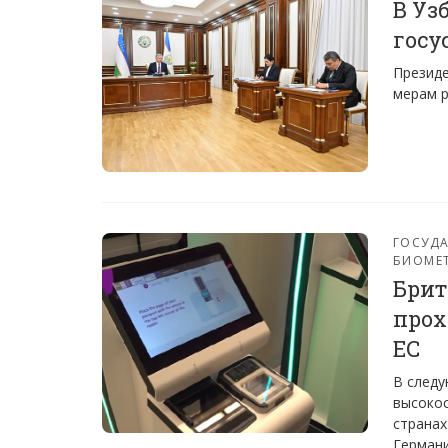
В Уз
госу
Президе
мерам р
ГОСУДА
БИОМЕ
Брит
прох
ЕС
В следу
высоко
странах
Германи