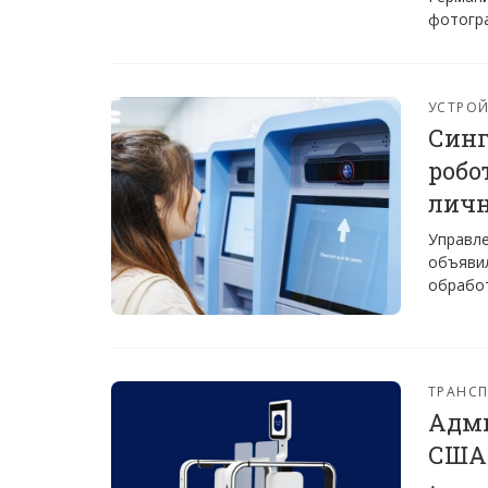
фотогра
УСТРО
Синг
робо
личн
Управле
объявил
обработ
ТРАНС
Адми
США 