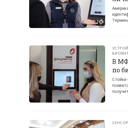
Америка
идентиф
Термина
УСТРО
БИОМЕ
В МФ
по б
Стойки 
появятс
получит
СЕНСО