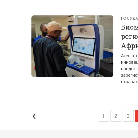
ГОСУДА
Биом
реги
Афр
Агентст
инновац
предос
зарегис
странах
1
2
3