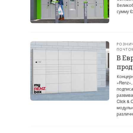
Великоб
сумму £
РОЗНИ
ПОЧТО
В Ев
прод
Концерн
«Renz»,
подписа
развива
Click &
модульн
различн