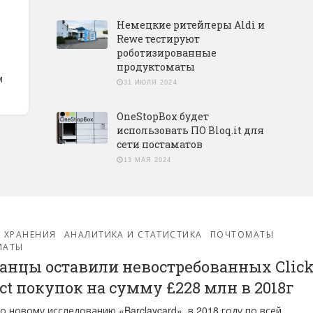
Немецкие ритейлеры Aldi и
Rewe тестируют
роботизированные
продуктоматы
м
31 ИЮЛЯ 2024
OneStopBox будет
использовать ПО Bloq.it для
сети постаматов
13 МАЯ 2024
 ХРАНЕНИЯ
АНАЛИТИКА И СТАТИСТИКА
ПОЧТОМАТЫ
МАТЫ
анцы оставили невостребованных Click
ect покупок на сумму £228 млн в 2018г
о новому исследованию «Barclaycard», в 2018 году по всей