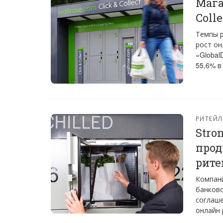
Мага
Coll
Темпы р
рост он
«Global
55,6% в
РИТЕЙЛ
Stro
прод
рите
Компани
банковс
соглаше
онлайн 