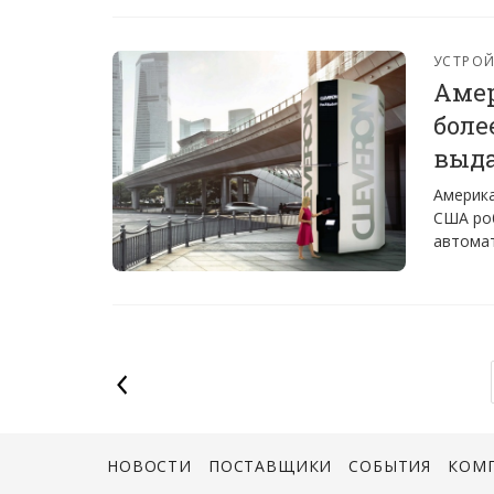
УСТРО
Амер
боле
выда
Америка
США роб
автомат
НОВОСТИ
ПОСТАВЩИКИ
СОБЫТИЯ
КОМ