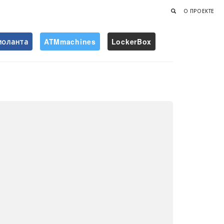
О ПРОЕКТЕ
иоланта
ATMmachines
LockerBox
Найти