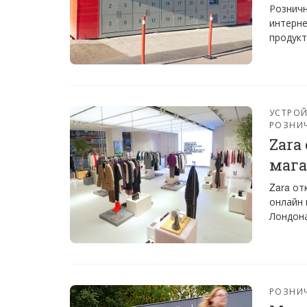
Розничн
интерне
продук
УСТРО
РОЗНИ
Zara
мага
Zara от
онлайн 
Лондона
РОЗНИ