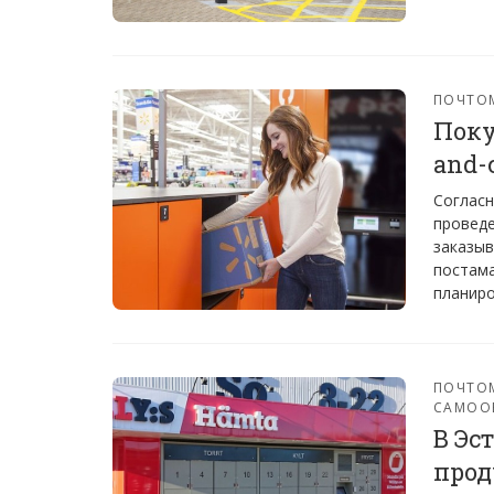
ПОЧТО
Поку
and-
Согласн
проведе
заказыв
постама
планиро
ПОЧТО
САМОО
В Эс
прод