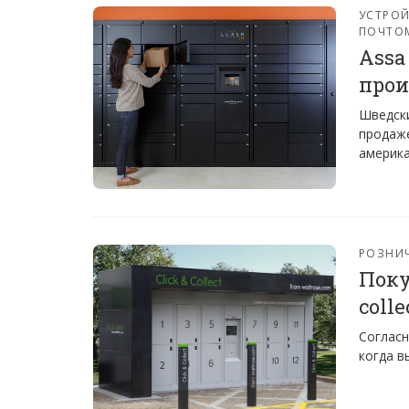
УСТРО
ПОЧТО
Assa
прои
Шведски
продаже
америка
РОЗНИ
Поку
coll
Согласн
когда вы