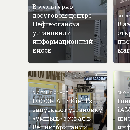
В культурно-
досуговом центре
ВЕНД
Нефтеюганска
В а
установили
отк
информационный
цве
киоск
маг
DIGITAL SIGNAGE
БИОМ
LOOOK.AI и Kiehl's
Гон
запускают установку
iAM
«умных» зеркал в
ши
Великобритании,
инф