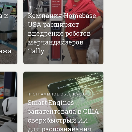
РИТЕЙЛ
а и
Компания Homebase
USA расширяет
внедрение роботов
мерчандайзеров
гажа
Tally
ПРОГРАММНОЕ ОБЕСПЕЧЕНИЕ
Smart Engines
запатентовала в США
сверхбыстрый ИИ
для распознавания