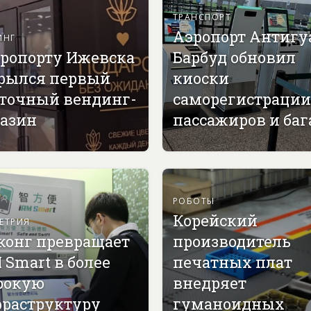
ТРАНСПОРТ
Аэропорт Антигу
ИНГ
эропорту Ижевска
Барбуд обновил
рылся первый
киоски
точный вендинг-
саморегистрации
азин
пассажиров и ба
РОБОТЫ
Корейский
ЕТРИЯ
конг превращает
производитель
 Smart в более
печатных плат
рокую
внедряет
раструктуру
гуманоидных