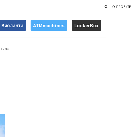
О ПРОЕКТЕ
Виоланта
ATMmachines
LockerBox
Найти
1236