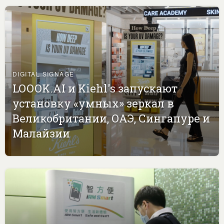
DIGITAL SIGNAGE
LOOOK.AI и Kiehl's запускают
установку «умных» зеркал в
Великобритании, ОАЭ, Сингапуре и
Малайзии