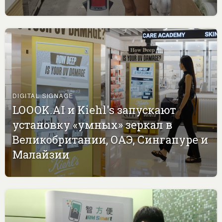
DIGITAL SIGNAGE
LOOOK.AI и Kiehl's запускают
установку «умных» зеркал в
Великобритании, ОАЭ, Сингапуре и
Малайзии