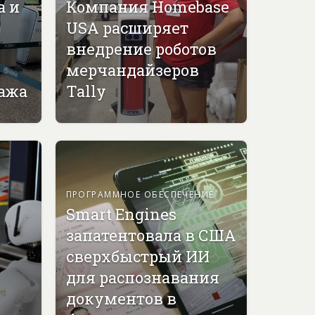
а и
Компания Homebase
USA расширяет
внедрение роботов
мерчандайзеров
гажа
Tally
ПРОГРАММНОЕ ОБЕСПЕЧЕНИЕ
Smart Engines
запатентовала в США
сверхбыстрый ИИ
для распознавания
документов в