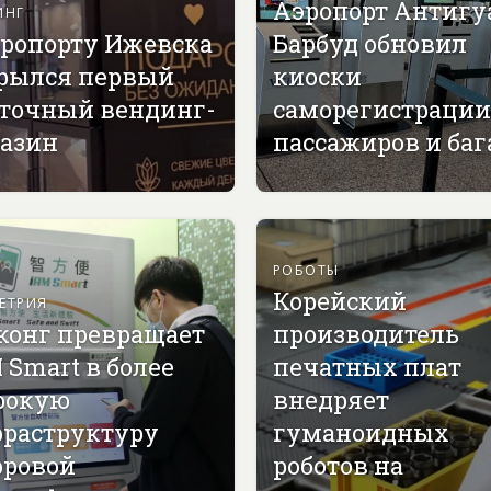
Аэропорт Антигу
ИНГ
эропорту Ижевска
Барбуд обновил
рылся первый
киоски
точный вендинг-
саморегистрации
азин
пассажиров и ба
РОБОТЫ
Корейский
ЕТРИЯ
конг превращает
производитель
 Smart в более
печатных плат
рокую
внедряет
раструктуру
гуманоидных
ровой
роботов на