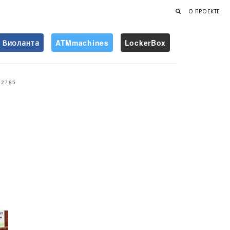
О ПРОЕКТЕ
Виоланта
ATMmachines
LockerBox
Найти
2785