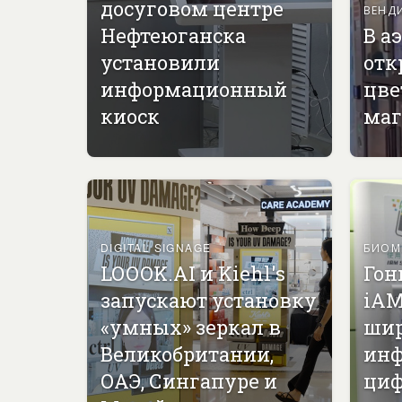
досуговом центре
ВЕНД
Нефтеюганска
В а
установили
отк
информационный
цве
киоск
маг
DIGITAL SIGNAGE
БИОМ
LOOOK.AI и Kiehl's
Гон
запускают установку
iAM
«умных» зеркал в
ши
Великобритании,
инф
ОАЭ, Сингапуре и
циф