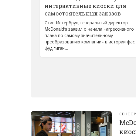
интерактивные киоски для
самостоятельных заказов
Стив Истербрук, генеральный директор
McDonald's заявил о начала «агрессивного
плана по самому значительному
преобразованию компании» в истории фас
фуд гиган...
СЕНСО
McDo
киос