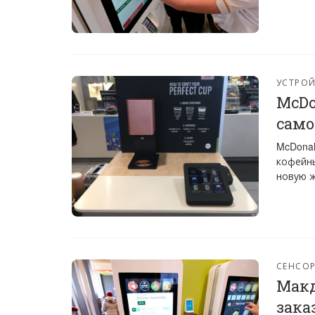
УСТРО
McDo
сам
McDonal
кофейны
новую ж
СЕНСО
Макд
зака