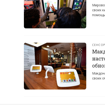
Мировой
своих к
помощью
СЕНСО
Макд
наст
обно
Макдона
своих о