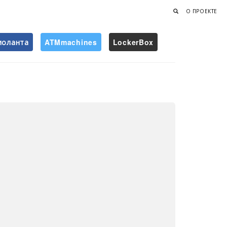
О ПРОЕКТЕ
иоланта
ATMmachines
LockerBox
Найти