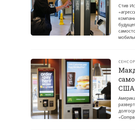
Стив Ис
«агресс
компани
будущег
самосто
мобильн
СЕНСО
Макд
само
США 
Америка
разверт
долгоср
«Compan