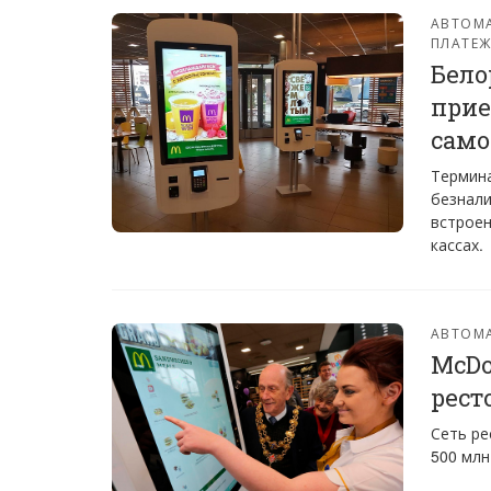
АВТОМ
ПЛАТЕЖ
Бело
прие
сам
Термина
безнали
встроен
кассах.
АВТОМ
McDo
рест
Сеть ре
500 млн