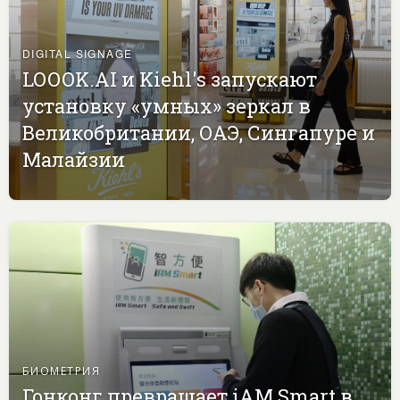
DIGITAL SIGNAGE
LOOOK.AI и Kiehl's запускают
установку «умных» зеркал в
Великобритании, ОАЭ, Сингапуре и
Малайзии
БИОМЕТРИЯ
Гонконг превращает iAM Smart в