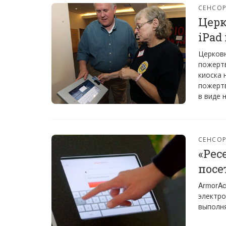
СЕНСО
Церк
iPad
Церков
пожертв
киоска 
пожерт
в виде 
СЕНСО
«Рес
посе
ArmorAc
электро
выполня