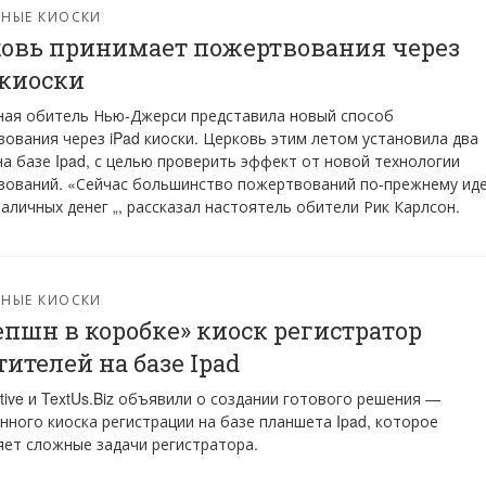
РНЫЕ КИОСКИ
овь принимает пожертвования через
 киоски
ная обитель Нью-Джерси представила новый способ
ования через iPad киоски. Церковь этим летом установила два
на базе Ipad, с целью проверить эффект от новой технологии
вований. «Сейчас большинство пожертвований по-прежнему ид
наличных денег „, рассказал настоятель обители Рик Карлсон.
РНЫЕ КИОСКИ
епшн в коробке» киоск регистратор
тителей на базе Ipad
tive и TextUs.Biz объявили о создании готового решения —
нного киоска регистрации на базе планшета Ipad, которое
ет сложные задачи регистратора.