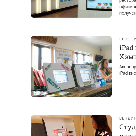
рестора
официан
получен
СЕНСО
iPad
Хэм
Аквапар
iPad ки
ВЕНДИ
Студ
план