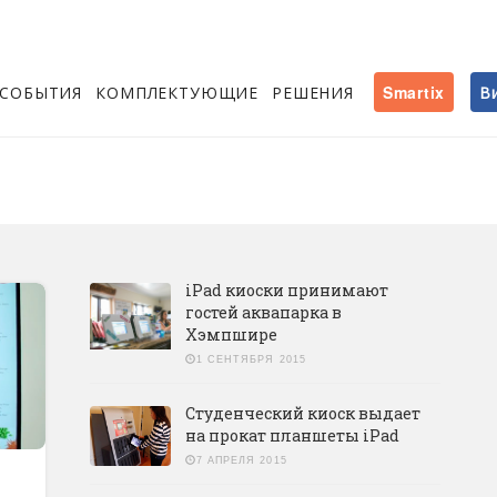
СОБЫТИЯ
КОМПЛЕКТУЮЩИЕ
РЕШЕНИЯ
Smartix
В
iPad киоски принимают
гостей аквапарка в
Хэмпшире
1 СЕНТЯБРЯ 2015
Студенческий киоск выдает
на прокат планшеты iPad
7 АПРЕЛЯ 2015