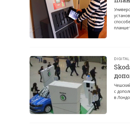
Универс
установ
способе
планшет
DIGITA
Skod
допо
Чешский
с допо
в Лондо