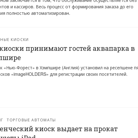
ном заключается в том, что обслуживание осуществляется без
тов и кассиров. Весь процесс от формирования заказа до его
ия полностью автоматизирован.
РНЫЕ КИОСКИ
 киоски принимают гостей аквапарка в
пшире
к «Нью-Форест» в Хэмпшире (Англия) установил на ресепшене п
осков «imageHOLDERS» для регистрации своих посетителей.
НГ
ТОРГОВЫЕ АВТОМАТЫ
енческий киоск выдает на прокат
шеты iPad