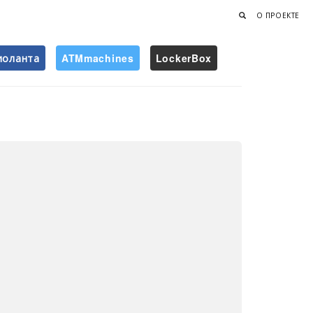
О ПРОЕКТЕ
иоланта
ATMmachines
LockerBox
Найти