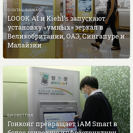
DIGITAL SIGNAGE
LOOOK.AI и Kiehl's запускают
установку «умных» зеркал в
Великобритании, ОАЭ, Сингапуре и
Малайзии
БИОМЕТРИЯ
Гонконг превращает iAM Smart в
более широкую инфраструктуру