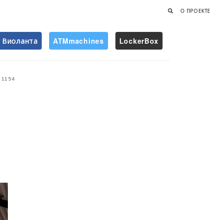
О ПРОЕКТЕ
Виоланта
ATMmachines
LockerBox
Найти
1154