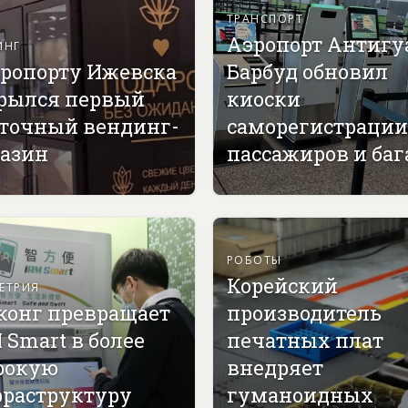
ТРАНСПОРТ
Аэропорт Антигу
ИНГ
эропорту Ижевска
Барбуд обновил
рылся первый
киоски
точный вендинг-
саморегистрации
азин
пассажиров и ба
РОБОТЫ
Корейский
ЕТРИЯ
конг превращает
производитель
 Smart в более
печатных плат
рокую
внедряет
раструктуру
гуманоидных