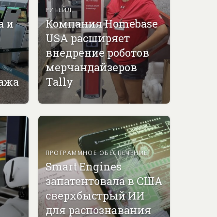
РИТЕЙЛ
а и
Компания Homebase
USA расширяет
внедрение роботов
мерчандайзеров
гажа
Tally
ПРОГРАММНОЕ ОБЕСПЕЧЕНИЕ
Smart Engines
запатентовала в США
сверхбыстрый ИИ
для распознавания