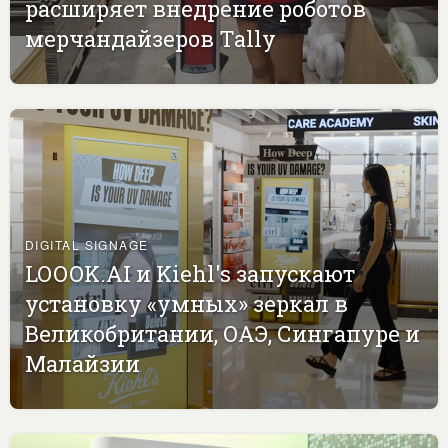
расширяет внедрение роботов
мерчандайзеров Tally
DIGITAL SIGNAGE
LOOOK.AI и Kiehl's запускают
установку «умных» зеркал в
Великобритании, ОАЭ, Сингапуре и
Малайзии