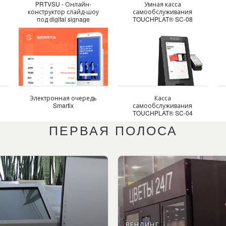
PRTVSU - Онлайн-
Умная касса
конструктор слайд-шоу
самообслуживания
под digital signage
TOUCHPLAT® SC-08
Электронная очередь
Касса
Smartix
самообслуживания
TOUCHPLAT® SC-04
NEW
ПЕРВАЯ ПОЛОСА
ВЕНДИНГ