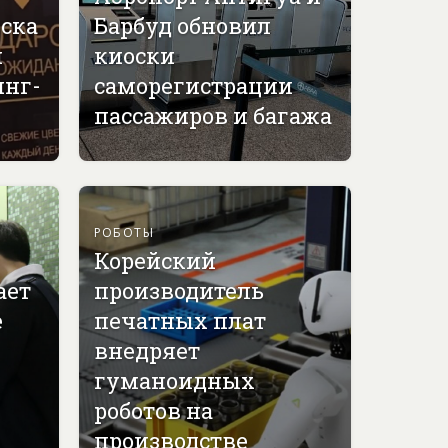
вска
Барбуд обновил
й
киоски
инг-
саморегистрации
пассажиров и багажа
РОБОТЫ
Корейский
ает
производитель
е
печатных плат
внедряет
гуманоидных
роботов на
производстве