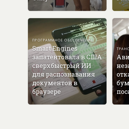
ПРОГРАММНОЕ ОБЕСПЕЧЕНИЕ
Smart Engines
ТРАН
запатентовала в США
Ави
сверхбыстрый ИИ
нез
для распознавания
отк
документов в
бу
браузере
пос