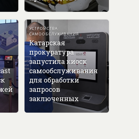
УСТРОЙСТВА
САМООБСЛУЖИВАНИЯ
Катарская
прокуратура
запустила киоск
ast
самообслуживания
ск
для обработки
джей
запросов
заключенных