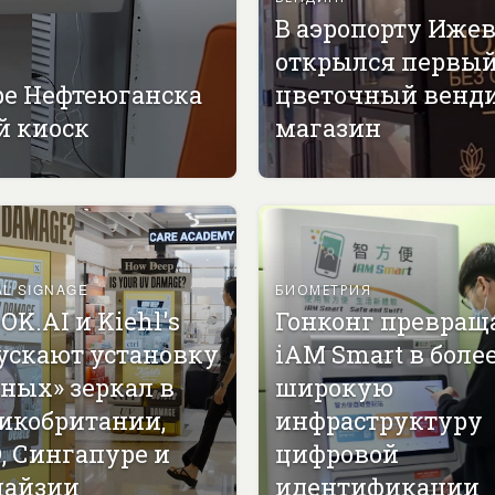
В аэропорту Иже
открылся первы
ре Нефтеюганска
цветочный венд
й киоск
магазин
AL SIGNAGE
БИОМЕТРИЯ
OK.AI и Kiehl's
Гонконг превращ
ускают установку
iAM Smart в боле
ных» зеркал в
широкую
икобритании,
инфраструктуру
, Сингапуре и
цифровой
айзии
идентификации