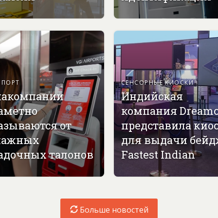
СПОРТ
СЕНСОРНЫЕ КИОСКИ
акомпании
Индийская
аметно
компания Dreamc
азываются от
представила кио
мажных
для выдачи бей
адочных талонов
Fastest Indian
Больше новостей