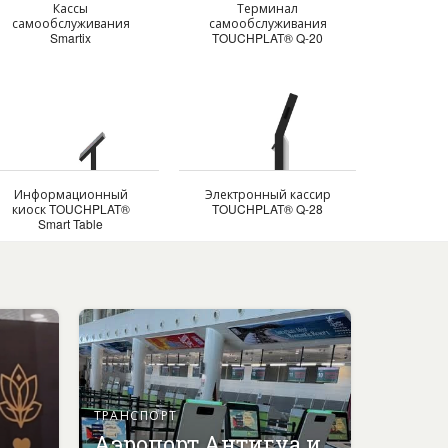
Кассы
Терминал
самообслуживания
самообслуживания
Smartix
TOUCHPLAT® Q-20
Информационный
Электронный кассир
киоск TOUCHPLAT®
TOUCHPLAT® Q-28
Smart Table
ТРАНСПОРТ
Аэропорт Антигуа и