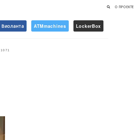
О ПРОЕКТЕ
Виоланта
ATMmachines
LockerBox
Найти
1071