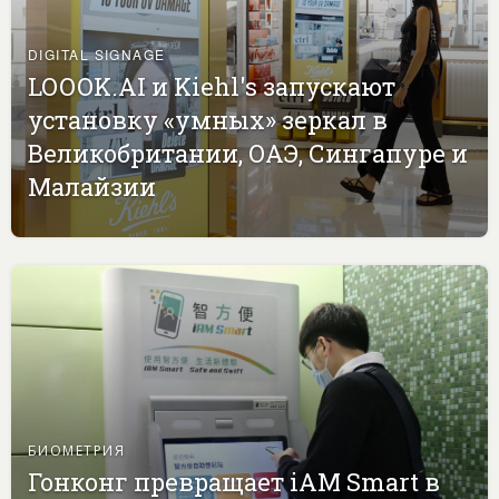
DIGITAL SIGNAGE
LOOOK.AI и Kiehl's запускают
установку «умных» зеркал в
Великобритании, ОАЭ, Сингапуре и
Малайзии
БИОМЕТРИЯ
Гонконг превращает iAM Smart в