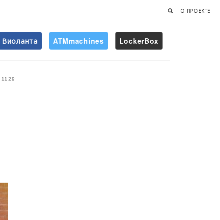
О ПРОЕКТЕ
Виоланта
ATMmachines
LockerBox
Найти
1129