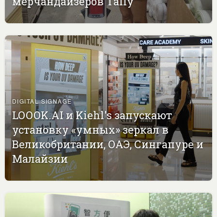
мерчандайзеров Tally
DIGITAL SIGNAGE
LOOOK.AI и Kiehl's запускают
установку «умных» зеркал в
Великобритании, ОАЭ, Сингапуре и
Малайзии