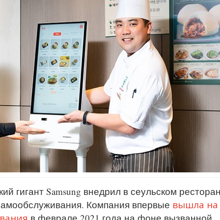
ий гигант Samsung внедрил в сеульском рестора
вышла на
 самообслуживания. Компания впервые
ивания
в феврале 2021 года на фоне вызванной