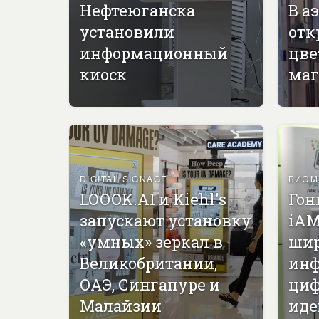
Нефтеюганска
В а
установили
отк
информационный
цве
киоск
маг
DIGITAL SIGNAGE
БИОМ
LOOOK.AI и Kiehl's
Гон
запускают установку
iAM
«умных» зеркал в
ши
Великобритании,
инф
ОАЭ, Сингапуре и
циф
Малайзии
иде