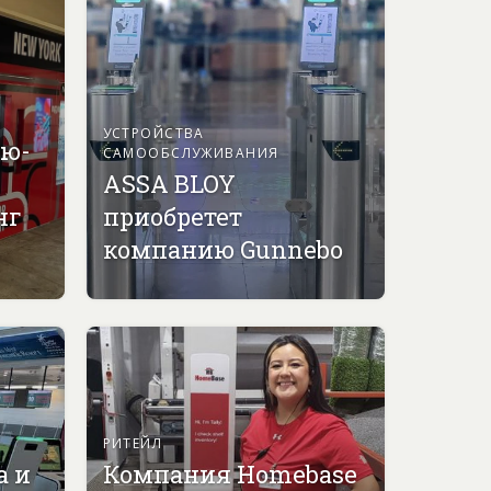
УСТРОЙСТВА
ью-
САМООБСЛУЖИВАНИЯ
ASSA BLOY
нг
приобретет
компанию Gunnebo
РИТЕЙЛ
а и
Компания Homebase