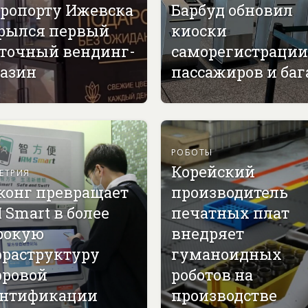
эропорту Ижевска
Барбуд обновил
рылся первый
киоски
точный вендинг-
саморегистрации
азин
пассажиров и ба
РОБОТЫ
Корейский
ЕТРИЯ
конг превращает
производитель
 Smart в более
печатных плат
рокую
внедряет
раструктуру
гуманоидных
ровой
роботов на
нтификации
производстве