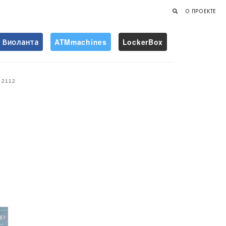
О ПРОЕКТЕ
Виоланта
ATMmachines
LockerBox
Найти
2112