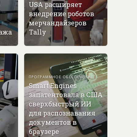
USA расширяет
внедрение роботов
мерчандайзеров
гажа
Tally
ПРОГРАММНОЕ ОБЕСПЕЧЕНИЕ
Smart Engines
запатентовала в США
сверхбыстрый ИИ
для распознавания
документов в
браузере