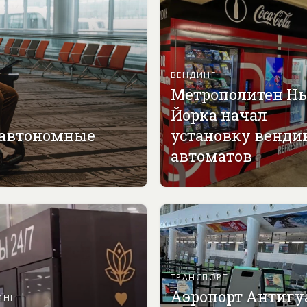
ВЕНДИНГ
Метрополитен Н
Йорка начал
 автономные
установку венди
автоматов
ТРАНСПОРТ
Аэропорт Антигу
ИНГ