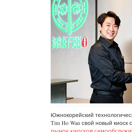
Южнокорейский технологическ
Tim Ho Wan свой новый киоск
рынок киосков самообслуж